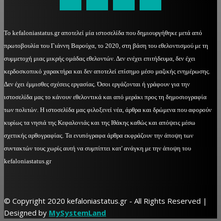
Το kefaloniastatus.gr αποτελεί μία ιστοσελίδα που δημιουργήθηκε μετά από
πρωτοβουλία του Γιάννη Βαρούχα, το 2020, στη βάση του εθελοντισμού με τη
συμμετοχή μιας μικρής ομάδας εθελοντών. Δεν ενέχει επιτήδευμα, δεν έχει
κερδοσκοπικό χαρακτήρα και δεν αποτελεί επίσημο μέσο μαζικής ενημέρωσης.
Δεν έχει έμμισθες σχέσεις εργασίας. Όσοι εργάζονται ή γράφουν για την
ιστοσελίδα μας το κάνουν εθελοντικά και από μεράκι προς τη δημοσιογραφία
των πολιτών. Η ιστοσελίδα μας φιλοξενεί νέα, άρθρα και δρώμενα που αφορούν
κυρίως τα νησιά της Κεφαλονιάς και της Ιθάκης καθώς και απόψεις μέσω
σχετικής αρθογραφίας. Τα ενυπόγραφα άρθρα εκφράζουν την άποψη των
συντακτών τους χωρίς αυτή να συμπίπτει κατ' ανάγκη με την άποψη του
kefaloniastatus.gr
© Copyright 2020 kefaloniastatus.gr - All Rights Reserved |
Designed by
MySystemLand