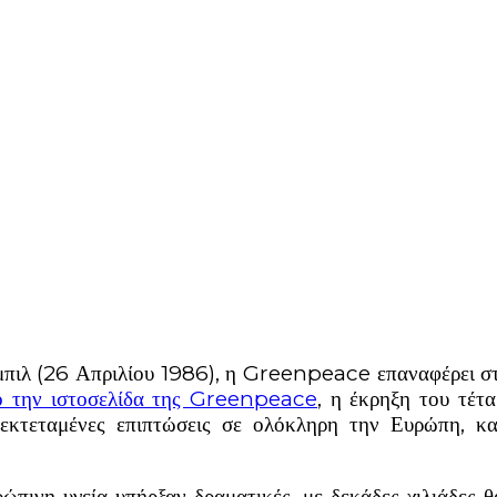
μπιλ (26 Απριλίου 1986), η Greenpeace επαναφέρει στο
πό την ιστοσελίδα της Greenpeace
, η έκρηξη του τέτ
ε εκτεταμένες επιπτώσεις σε ολόκληρη την Ευρώπη, κ
ρώπινη υγεία υπήρξαν δραματικές, με δεκάδες χιλιάδες