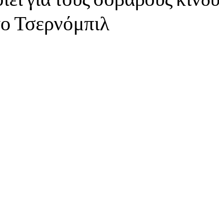
το Τσερνόμπιλ