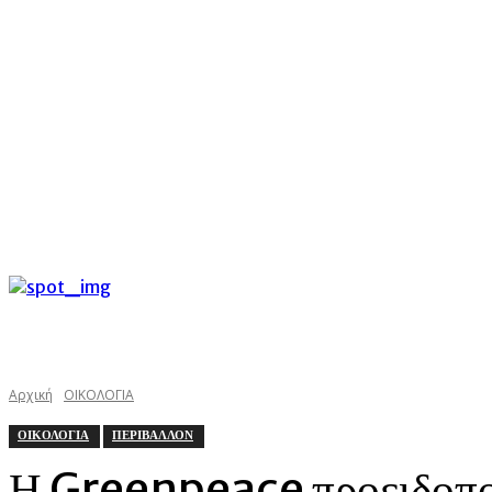
C
Παρασκευή 7 Αυγούστου 2026
30.2
Argostoli
kefalonias
Αρχική
ΟΙΚΟΛΟΓΙΑ
ΟΙΚΟΛΟΓΙΑ
ΠΕΡΙΒΑΛΛΟΝ
Η Greenpeace προειδοποιε