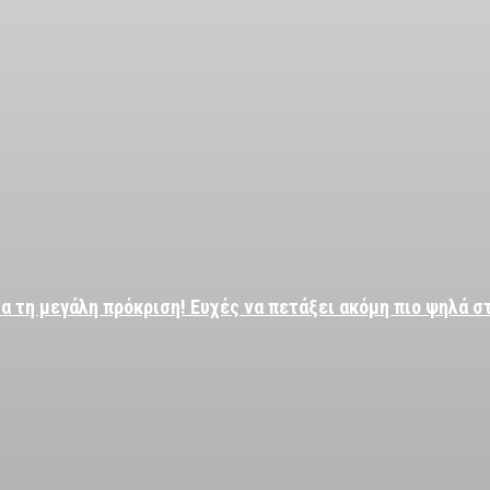
α τη μεγάλη πρόκριση! Ευχές να πετάξει ακόμη πιο ψηλά σ