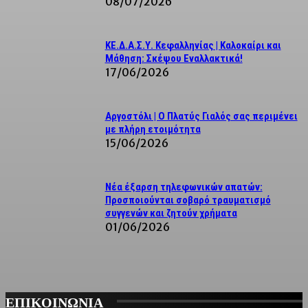
08/07/2026
ΚΕ.Δ.Α.Σ.Υ. Κεφαλληνίας | Καλοκαίρι και
Μάθηση: Σκέψου Εναλλακτικά!
17/06/2026
Αργοστόλι | Ο Πλατύς Γιαλός σας περιμένει
με πλήρη ετοιμότητα
15/06/2026
Νέα έξαρση τηλεφωνικών απατών:
Προσποιούνται σοβαρό τραυματισμό
συγγενών και ζητούν χρήματα
01/06/2026
ΕΠΙΚΟΙΝΩΝΙΑ