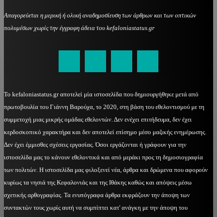
Απαγορεύεται η μερική ή ολική αναδημοσίευση των άρθρων και των οπτικών
πολυμέσων χωρίς την έγγραφη άδεια του kefaloniastatus.gr
kefaloniastatus@gmail.com
Το kefaloniastatus.gr αποτελεί μία ιστοσελίδα που δημιουργήθηκε μετά από
πρωτοβουλία του Γιάννη Βαρούχα, το 2020, στη βάση του εθελοντισμού με τη
συμμετοχή μιας μικρής ομάδας εθελοντών. Δεν ενέχει επιτήδευμα, δεν έχει
κερδοσκοπικό χαρακτήρα και δεν αποτελεί επίσημο μέσο μαζικής ενημέρωσης.
Δεν έχει έμμισθες σχέσεις εργασίας. Όσοι εργάζονται ή γράφουν για την
ιστοσελίδα μας το κάνουν εθελοντικά και από μεράκι προς τη δημοσιογραφία
των πολιτών. Η ιστοσελίδα μας φιλοξενεί νέα, άρθρα και δρώμενα που αφορούν
κυρίως τα νησιά της Κεφαλονιάς και της Ιθάκης καθώς και απόψεις μέσω
σχετικής αρθογραφίας. Τα ενυπόγραφα άρθρα εκφράζουν την άποψη των
συντακτών τους χωρίς αυτή να συμπίπτει κατ' ανάγκη με την άποψη του