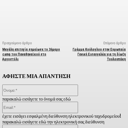
Facebook
X
Linkedin
Email
Vi
Προηγούμενο άρθρο
Επόμενο άρθρο
Μεγάλη επιτυχία σημείωσε το 3ήμερο
Γράμμα Κούλογλου στην Ευρωπαία
camp του Παναθηναϊκού στο
Γενική Εισαγγελέα για τη δίωξη
Αργοστόλι
Τουλουπάκη
ΑΦΗΣΤΕ ΜΙΑ ΑΠΑΝΤΗΣΗ
Όνομα:*
παρακαλώ εισάγετε το όνομά σας εδώ
Email:*
έχετε εισάγει εσφαλμένη διεύθυνση ηλεκτρονικού ταχυδρομείου!
παρακαλώ εισάγετε εδώ την ηλεκτρονική σας διεύθυνση
Ιστοσελίδα: