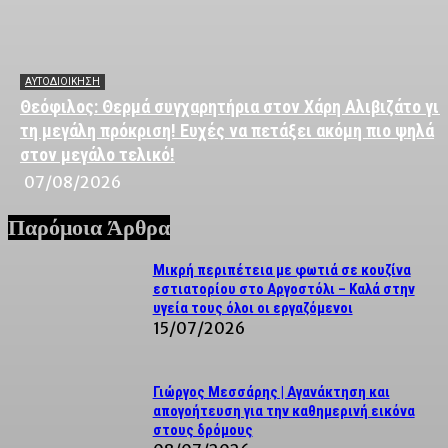
ΑΥΤΟΔΙΟΙΚΗΣΗ
Θεόφιλος: Θερμά συγχαρητήρια στον Χάρη Αλιβιζάτο για
τη μεγάλη πρόκριση! Ευχές να πετάξει ακόμη πιο ψηλά
στον μεγάλο τελικό!
07/08/2026
Παρόμοια Άρθρα
Μικρή περιπέτεια με φωτιά σε κουζίνα
εστιατορίου στο Αργοστόλι – Καλά στην
υγεία τους όλοι οι εργαζόμενοι
15/07/2026
Γιώργος Μεσσάρης | Αγανάκτηση και
απογοήτευση για την καθημερινή εικόνα
στους δρόμους