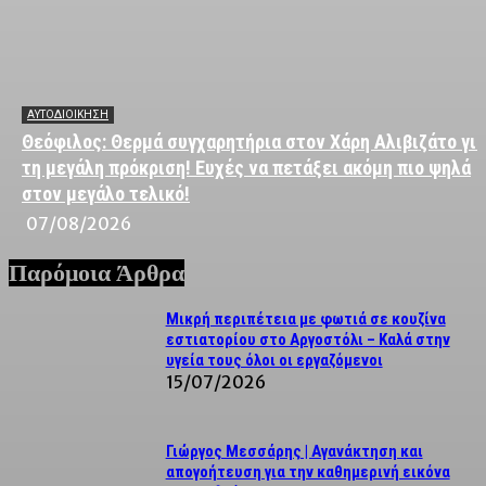
ΑΥΤΟΔΙΟΙΚΗΣΗ
Θεόφιλος: Θερμά συγχαρητήρια στον Χάρη Αλιβιζάτο για
τη μεγάλη πρόκριση! Ευχές να πετάξει ακόμη πιο ψηλά
στον μεγάλο τελικό!
07/08/2026
Παρόμοια Άρθρα
Μικρή περιπέτεια με φωτιά σε κουζίνα
εστιατορίου στο Αργοστόλι – Καλά στην
υγεία τους όλοι οι εργαζόμενοι
15/07/2026
Γιώργος Μεσσάρης | Αγανάκτηση και
απογοήτευση για την καθημερινή εικόνα