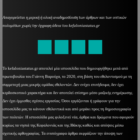
Απαγορεύεται η μερική ή ολική αναδημοσίευση των άρθρων και των οπτικών
πολυμέσων χωρίς την έγγραφη άδεια του kefaloniastatus.gr
kefaloniastatus@gmail.com
Το kefaloniastatus.gr αποτελεί μία ιστοσελίδα που δημιουργήθηκε μετά από
πρωτοβουλία του Γιάννη Βαρούχα, το 2020, στη βάση του εθελοντισμού με τη
συμμετοχή μιας μικρής ομάδας εθελοντών. Δεν ενέχει επιτήδευμα, δεν έχει
κερδοσκοπικό χαρακτήρα και δεν αποτελεί επίσημο μέσο μαζικής ενημέρωσης.
Δεν έχει έμμισθες σχέσεις εργασίας. Όσοι εργάζονται ή γράφουν για την
ιστοσελίδα μας το κάνουν εθελοντικά και από μεράκι προς τη δημοσιογραφία
των πολιτών. Η ιστοσελίδα μας φιλοξενεί νέα, άρθρα και δρώμενα που αφορούν
κυρίως τα νησιά της Κεφαλονιάς και της Ιθάκης καθώς και απόψεις μέσω
σχετικής αρθογραφίας. Τα ενυπόγραφα άρθρα εκφράζουν την άποψη των