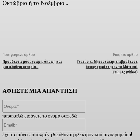
Οκτώβριο ή το Νοέμβριο…
Facebook
X
Linkedin
Email
Vi
Προηγούμενο άρθρο
Επόμενο άρθρο
Προοδευτισμός : γνώμη, άποψη και
Γιατί ο κ. Μητσοτάκης επιβράβευσε
μια αληθινή ιστορία…
όσους χειρίστηκαν το Μάτι επί
ΣΥΡΙΖΑ; (video)
ΑΦΗΣΤΕ ΜΙΑ ΑΠΑΝΤΗΣΗ
Όνομα:*
παρακαλώ εισάγετε το όνομά σας εδώ
Email:*
έχετε εισάγει εσφαλμένη διεύθυνση ηλεκτρονικού ταχυδρομείου!