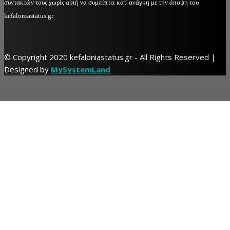
συντακτών τους χωρίς αυτή να συμπίπτει κατ' ανάγκη με την άποψη του
kefaloniastatus.gr
© Copyright 2020 kefaloniastatus.gr - All Rights Reserved |
Designed by
MySystemLand