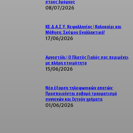
στους δρόμους
08/07/2026
ΚΕ.Δ.Α.Σ.Υ. Κεφαλληνίας | Καλοκαίρι και
Μάθηση: Σκέψου Εναλλακτικά!
17/06/2026
Αργοστόλι | Ο Πλατύς Γιαλός σας περιμένει
με πλήρη ετοιμότητα
15/06/2026
Νέα έξαρση τηλεφωνικών απατών:
Προσποιούνται σοβαρό τραυματισμό
συγγενών και ζητούν χρήματα
01/06/2026