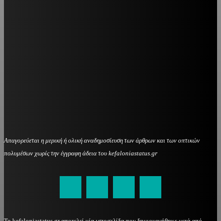
Απαγορεύεται η μερική ή ολική αναδημοσίευση των άρθρων και των οπτικών
πολυμέσων χωρίς την έγγραφη άδεια του kefaloniastatus.gr
kefaloniastatus@gmail.com
Το kefaloniastatus.gr αποτελεί μία ιστοσελίδα που δημιουργήθηκε μετά από