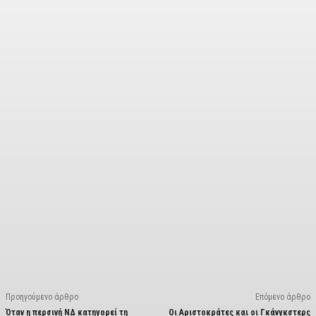
Facebook
X
Linkedin
Email
Vi
Προηγούμενο άρθρο
Επόμενο άρθρο
Όταν η περσινή ΝΔ κατηγορεί τη
Οι Αριστοκράτες και οι Γκάνγκστερς