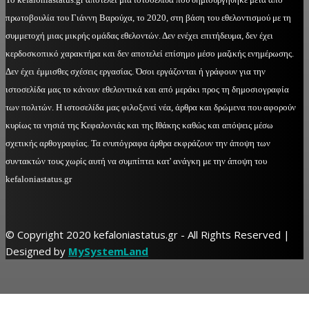
πρωτοβουλία του Γιάννη Βαρούχα, το 2020, στη βάση του εθελοντισμού με τη
συμμετοχή μιας μικρής ομάδας εθελοντών. Δεν ενέχει επιτήδευμα, δεν έχει
κερδοσκοπικό χαρακτήρα και δεν αποτελεί επίσημο μέσο μαζικής ενημέρωσης.
Δεν έχει έμμισθες σχέσεις εργασίας. Όσοι εργάζονται ή γράφουν για την
ιστοσελίδα μας το κάνουν εθελοντικά και από μεράκι προς τη δημοσιογραφία
των πολιτών. Η ιστοσελίδα μας φιλοξενεί νέα, άρθρα και δρώμενα που αφορούν
κυρίως τα νησιά της Κεφαλονιάς και της Ιθάκης καθώς και απόψεις μέσω
σχετικής αρθογραφίας. Τα ενυπόγραφα άρθρα εκφράζουν την άποψη των
συντακτών τους χωρίς αυτή να συμπίπτει κατ' ανάγκη με την άποψη του
kefaloniastatus.gr
© Copyright 2020 kefaloniastatus.gr - All Rights Reserved |
Designed by
MySystemLand