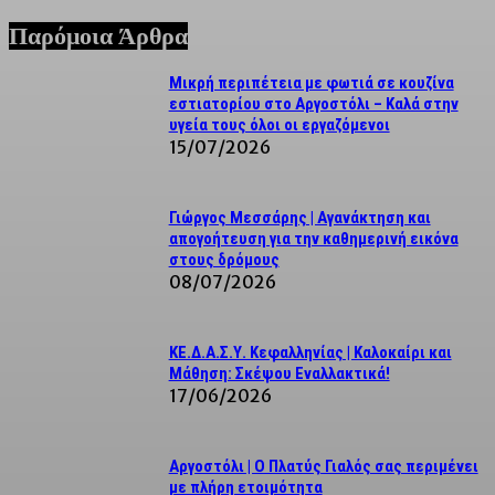
Παρόμοια Άρθρα
Μικρή περιπέτεια με φωτιά σε κουζίνα
εστιατορίου στο Αργοστόλι – Καλά στην
υγεία τους όλοι οι εργαζόμενοι
15/07/2026
Γιώργος Μεσσάρης | Αγανάκτηση και
απογοήτευση για την καθημερινή εικόνα
στους δρόμους
08/07/2026
ΚΕ.Δ.Α.Σ.Υ. Κεφαλληνίας | Καλοκαίρι και
Μάθηση: Σκέψου Εναλλακτικά!
17/06/2026
Αργοστόλι | Ο Πλατύς Γιαλός σας περιμένει
με πλήρη ετοιμότητα