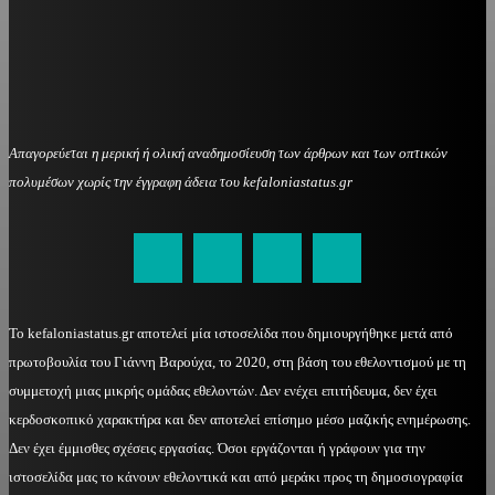
Απαγορεύεται η μερική ή ολική αναδημοσίευση των άρθρων και των οπτικών
πολυμέσων χωρίς την έγγραφη άδεια του kefaloniastatus.gr
kefaloniastatus@gmail.com
Το kefaloniastatus.gr αποτελεί μία ιστοσελίδα που δημιουργήθηκε μετά από
πρωτοβουλία του Γιάννη Βαρούχα, το 2020, στη βάση του εθελοντισμού με τη
συμμετοχή μιας μικρής ομάδας εθελοντών. Δεν ενέχει επιτήδευμα, δεν έχει
κερδοσκοπικό χαρακτήρα και δεν αποτελεί επίσημο μέσο μαζικής ενημέρωσης.
Δεν έχει έμμισθες σχέσεις εργασίας. Όσοι εργάζονται ή γράφουν για την
ιστοσελίδα μας το κάνουν εθελοντικά και από μεράκι προς τη δημοσιογραφία