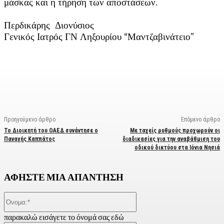
μάσκας και η τήρηση των αποστάσεων.
Περδικάρης Διονύσιος
Γενικός Ιατρός ΓΝ Ληξουρίου “Μαντζαβινάτειο”
Facebook
X
Linkedin
Email
Vi
Προηγούμενο άρθρο
Επόμενο άρθρο
Το Διοικητή του ΟΑΕΔ συνάντησε ο
Με ταχείς ρυθμούς προχωρούν οι
Παναγής Καππάτος
διαδικασίες για την αναβάθμιση του
οδικού δικτύου στα Ιόνια Νησιά
ΑΦΗΣΤΕ ΜΙΑ ΑΠΑΝΤΗΣΗ
Όνομα:*
παρακαλώ εισάγετε το όνομά σας εδώ