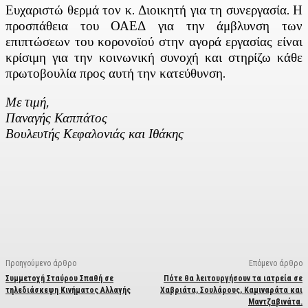
Ευχαριστώ θερμά τον κ. Διοικητή για τη συνεργασία. Η
προσπάθεια του ΟΑΕΔ για την άμβλυνση των
επιπτώσεων του κορονοϊού στην αγορά εργασίας είναι
κρίσιμη για την κοινωνική συνοχή και στηρίζω κάθε
πρωτοβουλία προς αυτή την κατεύθυνση.
Με τιμή,
Παναγής Καππάτος
Βουλευτής Κεφαλονιάς και Ιθάκης
Facebook
X
Linkedin
Email
Vi
Προηγούμενο άρθρο
Επόμενο άρθρο
Συμμετοχή Σταύρου Σπαθή σε
Πότε θα λειτουργήσουν τα ιατρεία σε
τηλεδιάσκεψη Κινήματος Αλλαγής
Χαβριάτα, Σουλάρους, Καμιναράτα και
Μαντζαβινάτα.