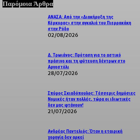
Παρόμοια Άρθρα
ΑΝΑΣΑ: Από την «Διακήρυξη της
Κέρκυρας» στην αγκαλιά του Πιερρακάκη
στην Ρόδο
02/08/2026
Δ. Τρωιάνος: Πρόταση για το αστικό
πράσινο και τη φύτευση δέντρων στο
Αργοστόλι
28/07/2026
Σπύρος Σκιαδόπουλος: Τέσσερις δημόσιες
Νομικές ήταν πολλές, τώρα οι ιδιωτικές
δεν μας φτάνουν!
21/07/2026
Ανδρέας Παντελιός: Όταν η εταιρική
χορηγία δεν αρκεί