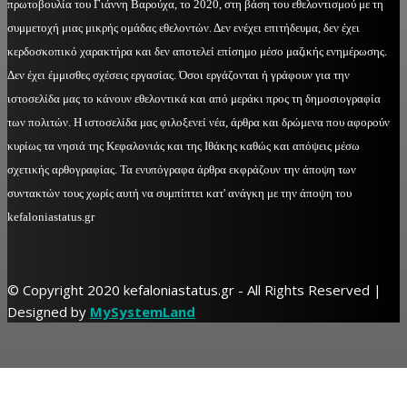
πρωτοβουλία του Γιάννη Βαρούχα, το 2020, στη βάση του εθελοντισμού με τη
συμμετοχή μιας μικρής ομάδας εθελοντών. Δεν ενέχει επιτήδευμα, δεν έχει
κερδοσκοπικό χαρακτήρα και δεν αποτελεί επίσημο μέσο μαζικής ενημέρωσης.
Δεν έχει έμμισθες σχέσεις εργασίας. Όσοι εργάζονται ή γράφουν για την
ιστοσελίδα μας το κάνουν εθελοντικά και από μεράκι προς τη δημοσιογραφία
των πολιτών. Η ιστοσελίδα μας φιλοξενεί νέα, άρθρα και δρώμενα που αφορούν
κυρίως τα νησιά της Κεφαλονιάς και της Ιθάκης καθώς και απόψεις μέσω
σχετικής αρθογραφίας. Τα ενυπόγραφα άρθρα εκφράζουν την άποψη των
συντακτών τους χωρίς αυτή να συμπίπτει κατ' ανάγκη με την άποψη του
kefaloniastatus.gr
© Copyright 2020 kefaloniastatus.gr - All Rights Reserved |
Designed by
MySystemLand