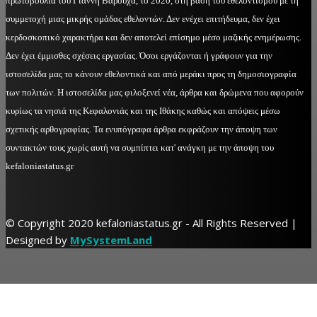
πρωτοβουλία του Γιάννη Βαρούχα, το 2020, στη βάση του εθελοντισμού με τη
συμμετοχή μιας μικρής ομάδας εθελοντών. Δεν ενέχει επιτήδευμα, δεν έχει
κερδοσκοπικό χαρακτήρα και δεν αποτελεί επίσημο μέσο μαζικής ενημέρωσης.
Δεν έχει έμμισθες σχέσεις εργασίας. Όσοι εργάζονται ή γράφουν για την
ιστοσελίδα μας το κάνουν εθελοντικά και από μεράκι προς τη δημοσιογραφία
των πολιτών. Η ιστοσελίδα μας φιλοξενεί νέα, άρθρα και δρώμενα που αφορούν
κυρίως τα νησιά της Κεφαλονιάς και της Ιθάκης καθώς και απόψεις μέσω
σχετικής αρθογραφίας. Τα ενυπόγραφα άρθρα εκφράζουν την άποψη των
συντακτών τους χωρίς αυτή να συμπίπτει κατ' ανάγκη με την άποψη του
kefaloniastatus.gr
© Copyright 2020 kefaloniastatus.gr - All Rights Reserved |
Designed by
MySystemLand