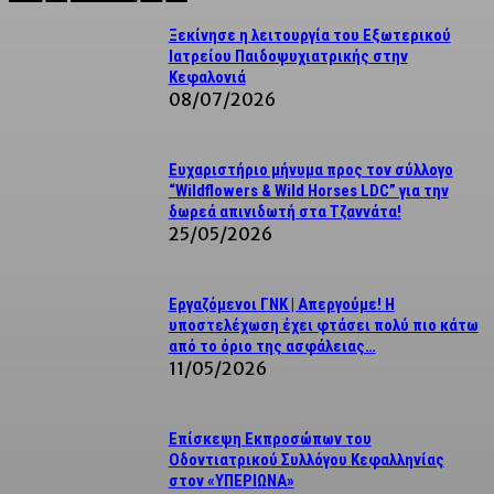
Ξεκίνησε η λειτουργία του Εξωτερικού
Ιατρείου Παιδοψυχιατρικής στην
Κεφαλονιά
08/07/2026
Ευχαριστήριο μήνυμα προς τον σύλλογο
“Wildflowers & Wild Horses LDC” για την
δωρεά απινιδωτή στα Τζαννάτα!
25/05/2026
Εργαζόμενοι ΓΝΚ | Απεργούμε! Η
υποστελέχωση έχει φτάσει πολύ πιο κάτω
από το όριο της ασφάλειας…
11/05/2026
Επίσκεψη Εκπροσώπων του
Οδοντιατρικού Συλλόγου Κεφαλληνίας
στον «ΥΠΕΡΙΩΝΑ»