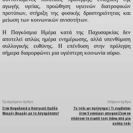
αγωγής υγείας, προώθηση υγιεινών διατροφικών
προτύπων, στήριξη της φυσικής δραστηριότητας και
μείωση των κοινωνικών ανισοτήτων.
Η Παγκόσμια Ημέρα κατά της Παχυσαρκίας δεν
αποτελεί απλώς ημέρα ενημέρωσης, αλλά υπενθύμιση
συλλογικής ευθύνης. Η επένδυση στην πρόληψη
σήμερα διαμορφώνει μια υγιέστερη κοινωνία αύριο.
Facebook
X
Linkedin
Email
Vi
Προηγούμενο άρθρο
Επόμενο άρθρο
Στην Κεφαλονιά η Θεατρική Ομάδα
Το τσάι ως πρόσχημα | Τι συμβαίνει
Μικρός Βορράς με το Ασχημόπαπο!
όταν 5 γυναίκες αποφασίζουν να
σπάσουν τη σιωπή τους πάνω από μία
κούπα τσάι