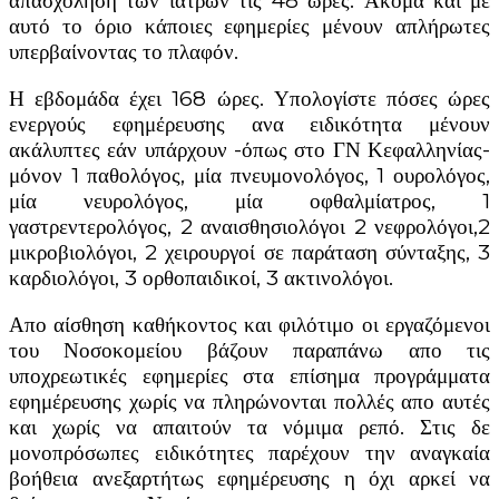
απασχόληση των ιατρών τις 48 ώρες. Ακόμα και με
αυτό το όριο κάποιες εφημερίες μένουν απλήρωτες
υπερβαίνοντας το πλαφόν.
Η εβδομάδα έχει 168 ώρες. Υπολογίστε πόσες ώρες
ενεργούς εφημέρευσης ανα ειδικότητα μένουν
ακάλυπτες εάν υπάρχουν -όπως στο ΓΝ Κεφαλληνίας-
μόνον 1 παθολόγος, μία πνευμονολόγος, 1 ουρολόγος,
μία νευρολόγος, μία οφθαλμίατρος, 1
γαστρεντερολόγος, 2 αναισθησιολόγοι 2 νεφρολόγοι,2
μικροβιολόγοι, 2 χειρουργοί σε παράταση σύνταξης, 3
καρδιολόγοι, 3 ορθοπαιδικοί, 3 ακτινολόγοι.
Απο αίσθηση καθήκοντος και φιλότιμο οι εργαζόμενοι
του Νοσοκομείου βάζουν παραπάνω απο τις
υποχρεωτικές εφημερίες στα επίσημα προγράμματα
εφημέρευσης χωρίς να πληρώνονται πολλές απο αυτές
και χωρίς να απαιτούν τα νόμιμα ρεπό. Στις δε
μονοπρόσωπες ειδικότητες παρέχουν την αναγκαία
βοήθεια ανεξαρτήτως εφημέρευσης η όχι αρκεί να