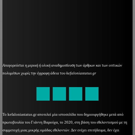
Απαγορεύεται η μερική ή ολική αναδημοσίευση των άρθρων και των οπτικών
πολυμέσων χωρίς την έγγραφη άδεια του kefaloniastatus.gr
kefaloniastatus@gmail.com
Το kefaloniastatus.gr αποτελεί μία ιστοσελίδα που δημιουργήθηκε μετά από
πρωτοβουλία του Γιάννη Βαρούχα, το 2020, στη βάση του εθελοντισμού με τη
συμμετοχή μιας μικρής ομάδας εθελοντών. Δεν ενέχει επιτήδευμα, δεν έχει