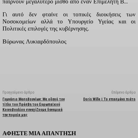
παίρνουν μεγαλύτερο μισθό απο έναν Επιμελήτή Β…
Γι αυτό δεν φταίνε οι τοπικές διοικήσεις των
Νοσοκομείων αλλά το Υπουργείο Υγείας και οι
Πολιτικές επιλογές της κυβέρνησης.
Βύρωνας Λυκιαρδόπουλος
Facebook
X
Linkedin
Email
Vi
Προηγούμενο άρθρο
Επόμενο άρθρο
Γυμνάσιο Μεσοβουνίων: Με οδηγό τον
Doris Wille | Το σπασμένο πιάτο
τίτλο του Πρέσβη του Ευρωπαϊκού
Κοινοβουλίου συνεχίζουμε δυναμικά
την πορεία μας
ΑΦΗΣΤΕ ΜΙΑ ΑΠΑΝΤΗΣΗ