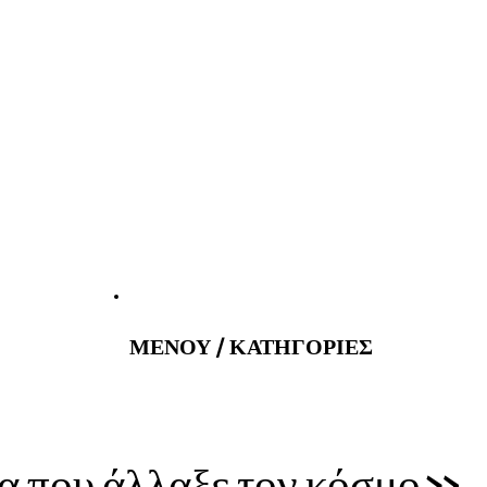
atus@gmail.com
Εφημερεύοντα 
ΜΕΝΟΥ / ΚΑΤΗΓΟΡΙΕΣ
α που άλλαξε τον κόσμο».