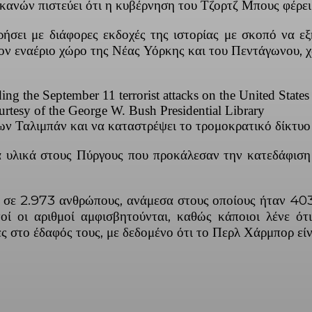
κανών πιστεύει ότι η κυβέρνηση του Τζορτζ Μπους φέρει 
ήσει με διάφορες εκδοχές της ιστορίας με σκοπό να ε
τον εναέριο χώρο της Νέας Υόρκης και του Πεντάγωνου, χ
ng the September 11 terrorist attacks on the United States 
urtesy of the George W. Bush Presidential Library
 Ταλιμπάν και να καταστρέψει το τρομοκρατικό δίκτυο 
ά υλικά στους Πύργους που προκάλεσαν την κατεδάφιση 
ή σε 2.973 ανθρώπους, ανάμεσα στους οποίους ήταν 403
ί οι αριθμοί αμφισβητούνται, καθώς κάποιοι λένε ότι
ες στο έδαφός τους, με δεδομένο ότι το Περλ Χάρμπορ ε
ber