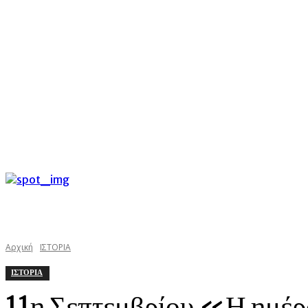
C
Πέμπτη 6 Αυγούστου 2026
29.4
Argostoli
kefaloniast
Αρχική
ΙΣΤΟΡΙΑ
ΙΣΤΟΡΙΑ
11η Σεπτεμβρίου «Η ημέρ