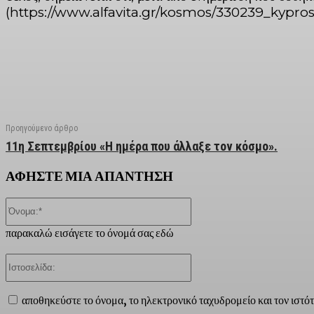
(https://www.alfavita.gr/kosmos/330239_kypros
Facebook
X
Linkedin
Email
Vi
Προηγούμενο άρθρο
11η Σεπτεμβρίου «Η ημέρα που άλλαξε τον κόσμο».
ΑΦΗΣΤΕ ΜΙΑ ΑΠΑΝΤΗΣΗ
Όνομα:*
παρακαλώ εισάγετε το όνομά σας εδώ
Ιστοσελίδα:
αποθηκεύστε το όνομα, το ηλεκτρονικό ταχυδρομείο και τον ιστό