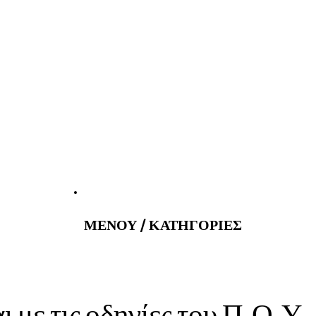
atus@gmail.com
Εφημερεύοντα
ΜΕΝΟΥ / ΚΑΤΗΓΟΡΙΕΣ
με τις οδηγίες του Π.Ο.Υ..