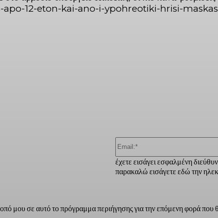
-apo-12-eton-kai-ano-i-ypohreotiki-hrisi-maskas
ber
έχετε εισάγει εσφαλμένη διεύθυ
παρακαλώ εισάγετε εδώ την ηλεκ
τοπό μου σε αυτό το πρόγραμμα περιήγησης για την επόμενη φορά που