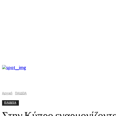
C
Παρασκευή 7 Αυγούστου 2026
27
Argostoli
kefaloniast
Αρχική
ΠΑΙΔΕΙΑ
ΠΑΙΔΕΙΑ
Στην Κύπρο εναρμονίζονται 