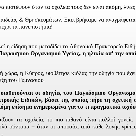
α πιστέψουν όταν τα σχολεία τους δεν είναι ακόμη, λίγε
αιδείας & Θρησκευμάτων. Εκεί βρήκαμε να αναγράφεται ξ
έχρι τα πανεπιστήμια!
 η είδηση που μεταδίδει το Αθηναϊκό Πρακτορείο Ειδήσ
Παγκόσμιου Οργανισμού Υγείας, η ηλικία απ’ την οπο
ώρα, η Κύπρος, υιοθέτησε κιόλας την οδηγία που έχει ι
άξη του Γυμνασίου.
εν υιοθετούνται οι οδηγίες του Παγκόσμιου Οργανισ
πιτροπής Ειδικών, βάσει της οποίας πήρε τη σχετική
ακόμη επίσημα ενημερωμένα για το τι πραγματικά ισχύε
ξουν τα σχολεία, το πιο πιθανό είναι πολλοί γονείς
πολύ σύντομα – όταν οι απουσίες από κάθε λογής γρίπε
η…