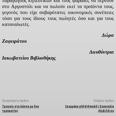
παραγωγούς κηπευτικών και τους ψαράδες να περνούν
στο Αργοστόλι και να πωλούν εκεί τα προϊόντα τους,
γεγονός που είχε σοβαρότατες οικονομικές συνέπειες
τόσο για τους ίδιους τους πωλητές όσο και για τους
καταναλωτές.
Δώρα
Ζαφειράτου
Διευθύντρια
Ιακωβατείου Βιβλιοθήκης
Facebook
X
Linkedin
Email
Vi
Προηγούμενο άρθρο
Επόμενο άρθρο
Τροχαίο στη Λάσση με δυο
Σκυμμένα pl@@@mobil | Ευαγγελία
τραυματίες
Αλιβιζάτου