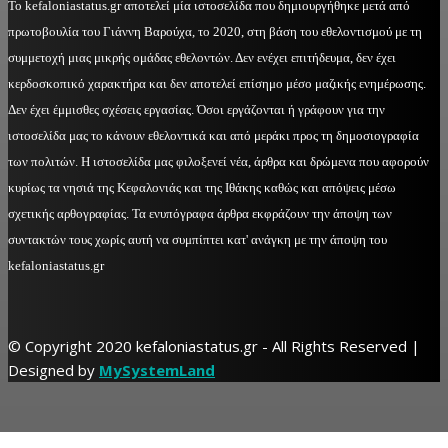
Το kefaloniastatus.gr αποτελεί μία ιστοσελίδα που δημιουργήθηκε μετά από
πρωτοβουλία του Γιάννη Βαρούχα, το 2020, στη βάση του εθελοντισμού με τη
συμμετοχή μιας μικρής ομάδας εθελοντών. Δεν ενέχει επιτήδευμα, δεν έχει
κερδοσκοπικό χαρακτήρα και δεν αποτελεί επίσημο μέσο μαζικής ενημέρωσης.
Δεν έχει έμμισθες σχέσεις εργασίας. Όσοι εργάζονται ή γράφουν για την
ιστοσελίδα μας το κάνουν εθελοντικά και από μεράκι προς τη δημοσιογραφία
των πολιτών. Η ιστοσελίδα μας φιλοξενεί νέα, άρθρα και δρώμενα που αφορούν
κυρίως τα νησιά της Κεφαλονιάς και της Ιθάκης καθώς και απόψεις μέσω
σχετικής αρθογραφίας. Τα ενυπόγραφα άρθρα εκφράζουν την άποψη των
συντακτών τους χωρίς αυτή να συμπίπτει κατ' ανάγκη με την άποψη του
kefaloniastatus.gr
© Copyright 2020 kefaloniastatus.gr - All Rights Reserved |
Designed by
MySystemLand