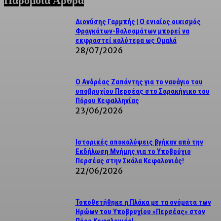
Παρόμοια Άρθρα
Διονύσης Γαρμπής | Ο ενιαίος οικισμός
Φραγκάτων-Βαλσαμάτων μπορεί να
εκφραστεί καλύτερα ως Ομαλά
28/07/2026
Ο Ανδρέας Ζαπάντης για το ναυάγιο του
υποβρυχίου Περσέας στο Σαρακήνικο του
Πόρου Κεφαλληνίας
23/06/2026
Ιστορικές αποκαλύψεις βγήκαν από την
Εκδήλωση Μνήμης για το Υποβρύχιο
Περσέας στην Σκάλα Κεφαλονιάς!
22/06/2026
Τοποθετήθηκε η Πλάκα με τα ονόματα των
Ηρώων του Υποβρυχίου «Περσέας» στον
Πόρο Κεφαλονιάς!