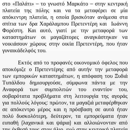
στο «Παλάτι» – το γνωστό Μαρκάτο – στην κεντρική
πλατεία της πόλης και να τα μεταφέρει σε μία
απόκεντρη πλατεία, η οποία βρισκόταν ανάμεσα στα
σπίτια των δρα Χαράλαμπου Πρετεντέρη και Ιωάννη
Φορέστη. Και αυτό, γιατί με την μεταφορά των
καταστημάτων οι μαγαζάτορες αναγκάστηκαν να
νοικιάσουν χώρους στην οικία Πρετεντέρη, που ήταν
γυναικάδελφός του.
Εκτός από το προφανές οικονομικό όφελος που
αποκόμιζε ο Πρετεντέρης από αυτήν την μεταφορά
των εμπορικών καταστημάτων, η απόφαση του Ξυδιά
Τυπάλδου δημιουργούσε, σύμφωνα πάντα με την
Αναφορά των συμπολιτών του εναντίον του,
σοβαρότατα προβλήματα στη λειτουργία της αγοράς
για πολλούς λόγους: πρώτον, τα μαγαζιά μεταφέρθηκαν
σε απόκεντρο μέρος και η πρόσβαση σε αυτά ήταν
πολύ δυσκολότερη, δεύτερον, τα εμπορεύματα ήταν
ευπαθή (λαχανικά και ψάρια) και αλλοιώνονταν από
την έκθεσή τους στον ήλιο, ενώ στην κεντρική πλατεία