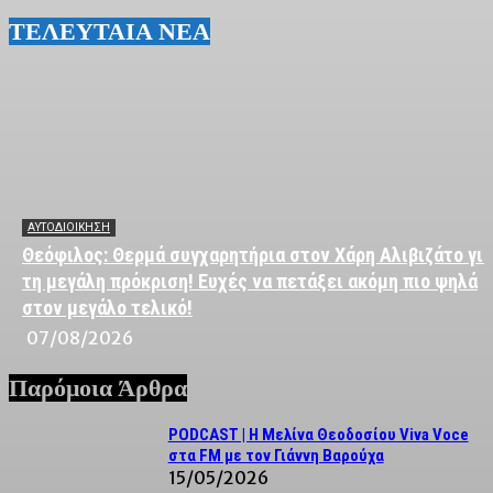
ΤΕΛΕΥΤΑΙΑ ΝΕΑ
ΑΥΤΟΔΙΟΙΚΗΣΗ
Θεόφιλος: Θερμά συγχαρητήρια στον Χάρη Αλιβιζάτο για
τη μεγάλη πρόκριση! Ευχές να πετάξει ακόμη πιο ψηλά
στον μεγάλο τελικό!
07/08/2026
Παρόμοια Άρθρα
PODCAST | Η Μελίνα Θεοδοσίου Viva Voce
στα FM με τον Γιάννη Βαρούχα
15/05/2026