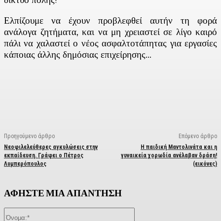
Ελπίζουμε να έχουν προβλεφθεί αυτήν τη φορά
ανάλογα ζητήματα, και να μη χρειαστεί σε λίγο καιρό
πάλι να χαλαστεί ο νέος ασφαλτοτάπητας για εργασίες
κάποιας άλλης δημόσιας επιχείρησης…
Facebook
X
Linkedin
Email
Vi
Προηγούμενο άρθρο
Επόμενο άρθρο
Νεοφιλελεύθερες αγκυλώσεις στην
Η παιδική Μαντολινάτα και η
εκπαίδευση. Γράφει ο Πέτρος
γυναικεία χορωδία ανέλαβαν δράση!
Λυμπερόπουλος
(εικόνες)
ΑΦΗΣΤΕ ΜΙΑ ΑΠΑΝΤΗΣΗ
Όνομα:*