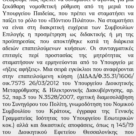
ξεκάθαρη νομοθετική ρύθμιση από τη μεριά του
Υπουργείου Παιδείας, που πρέπει να σταματήσει να
παίζει το ρόλο του «Πόντιου Πιλάτου». Να σταματήσει
να είναι στη διακριτική ευχέρεια των Συμβουλίων
Επιλογής η προσμέτρηση ως διδακτικής ή μη της
προϋπηρεσίας που αποκτήθηκε κατά τη διάρκεια
αδειών επαπειλούμενων κυήσεων. Οι συνταγματικές
επιταγές περί προστασίας της μητρότητας να
σταματήσουν να ερμηνεύονται από το Υπουργείο με
«ήξεις αφήξεις». Μια σειρά εγκύκλιοι που αναφέρονται
στην επαπειλούμενη κύηση (ΔΙΔΑΔ/Φ.35.31/1606/
οικ.7575 26/03/2012 του Υπουργείου Διοικητικής
Μεταρρύθμισης & Ηλεκτρονικής Διακυβέρνησης, αρ.
52, παρ.3 του Ν.3528/2007, σχετική διαμεσολάβηση
του Συνηγόρου του Πολίτη, γνωμοδότηση του Νομικού
Συμβουλίου του Κράτους, έγγραφα της Γενικής
Γραμματείας Ισότητας του Υπουργείου Εσωτερικών
κοκ.) αλλά και δικαστικές αποφάσεις, όπως η 145/19
του Διοικητικού Εφετείου Θεσσαλονίκης που