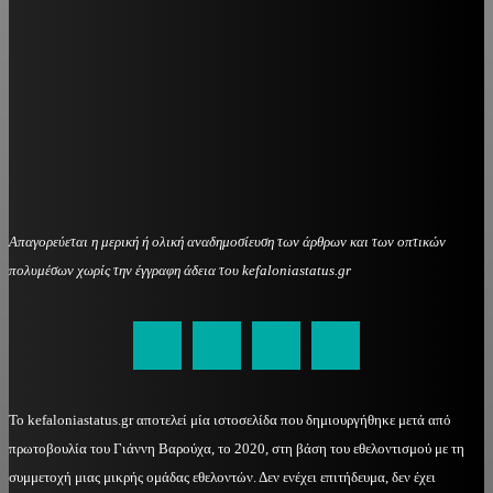
Απαγορεύεται η μερική ή ολική αναδημοσίευση των άρθρων και των οπτικών
πολυμέσων χωρίς την έγγραφη άδεια του kefaloniastatus.gr
kefaloniastatus@gmail.com
Το kefaloniastatus.gr αποτελεί μία ιστοσελίδα που δημιουργήθηκε μετά από
πρωτοβουλία του Γιάννη Βαρούχα, το 2020, στη βάση του εθελοντισμού με τη
συμμετοχή μιας μικρής ομάδας εθελοντών. Δεν ενέχει επιτήδευμα, δεν έχει