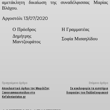
αμετάκλητη δικαίωση της συναδέλφισσας Μαρίας
Βλάχου.
Αργοστόλι 13/07/2020
Ο Πρόεδρος
Η Γραμματέας
Δημήτρης
Σοφία Μισαηλίδου
Μαντζουράτος
Facebook
X
Linkedin
Email
Vi
Προηγούμενο άρθρο
Επόμενο άρθρο
Αποκλειστικό άρθρο της Μαριλίζας
Σε κυκλοφορία τα εισητήρια
Ξενογιαννακοπούλου στο
διαρκείας του Παλληξουριακού
Kefaloniastatus.gr