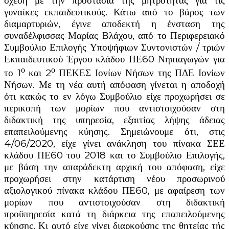
σχέση με την προστασία της μητρότητας για τις
γυναίκες εκπαιδευτικούς. Κάτω από το βάρος των
διαμαρτυριών, έγινε αποδεκτή η ένσταση της
συναδέλφισσας Μαρίας Βλάχου, από το Περιφερειακό
Συμβούλιο Επιλογής Υποψήφιων Συντονιστών / τριών
Εκπαιδευτικού Έργου κλάδου ΠΕ60 Νηπιαγωγών για
ο
ο
το 1
και 2
ΠΕΚΕΣ Ιονίων Νήσων της ΠΔΕ Ιονίων
Νήσων. Με τη νέα αυτή απόφαση γίνεται η αποδοχή
ότι κακώς το εν λόγω Συμβούλιο είχε προχωρήσει σε
περικοπή των μορίων που αντιστοιχούσαν στη
διδακτική της υπηρεσία, εξαιτίας λήψης άδειας
επαπειλούμενης κύησης. Σημειώνουμε ότι, στις
4/06/2020, είχε γίνει ανάκληση του πίνακα ΣΕΕ
κλάδου ΠΕ60 του 2018 και το Συμβούλιο Επιλογής,
με βάση την απαράδεκτη αρχική του απόφαση, είχε
προχωρήσει στην κατάρτιση νέου προσωρινού
αξιολογικού πίνακα κλάδου ΠΕ60, με αφαίρεση των
μορίων που αντιστοιχούσαν στη διδακτική
προϋπηρεσία κατά τη διάρκεια της επαπειλούμενης
κύησης. Κι αυτό είχε γίνει διαρκούσης της θητείας τής