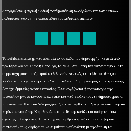
Απαγορεύεται η μερική ή ολική αναδημοσίευση των άρθρων και των οπτικών
πολυμέσων χωρίς την έγγραφη άδεια του kefaloniastatus.gr
kefaloniastatus@gmail.com
Το kefaloniastatus.gr αποτελεί μία ιστοσελίδα που δημιουργήθηκε μετά από
πρωτοβουλία του Γιάννη Βαρούχα, το 2020, στη βάση του εθελοντισμού με τη
συμμετοχή μιας μικρής ομάδας εθελοντών. Δεν ενέχει επιτήδευμα, δεν έχει
κερδοσκοπικό χαρακτήρα και δεν αποτελεί επίσημο μέσο μαζικής ενημέρωσης.
Δεν έχει έμμισθες σχέσεις εργασίας. Όσοι εργάζονται ή γράφουν για την
ιστοσελίδα μας το κάνουν εθελοντικά και από μεράκι προς τη δημοσιογραφία
των πολιτών. Η ιστοσελίδα μας φιλοξενεί νέα, άρθρα και δρώμενα που αφορούν
κυρίως τα νησιά της Κεφαλονιάς και της Ιθάκης καθώς και απόψεις μέσω
σχετικής αρθογραφίας. Τα ενυπόγραφα άρθρα εκφράζουν την άποψη των
συντακτών τους χωρίς αυτή να συμπίπτει κατ' ανάγκη με την άποψη του