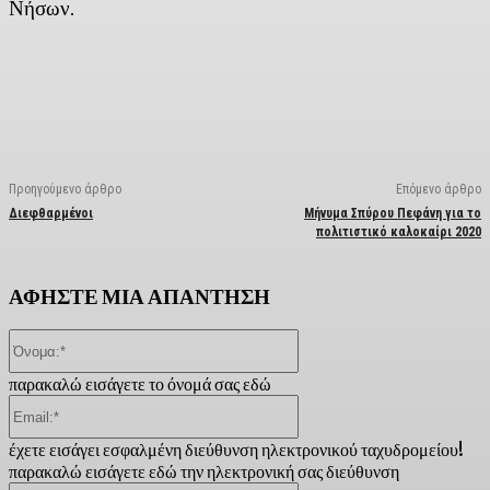
Νήσων.
Facebook
X
Linkedin
Email
Vi
Προηγούμενο άρθρο
Επόμενο άρθρο
Διεφθαρμένοι
Μήνυμα Σπύρου Πεφάνη για το
πολιτιστικό καλοκαίρι 2020
ΑΦΗΣΤΕ ΜΙΑ ΑΠΑΝΤΗΣΗ
Όνομα:*
παρακαλώ εισάγετε το όνομά σας εδώ
Email:*
έχετε εισάγει εσφαλμένη διεύθυνση ηλεκτρονικού ταχυδρομείου!
παρακαλώ εισάγετε εδώ την ηλεκτρονική σας διεύθυνση