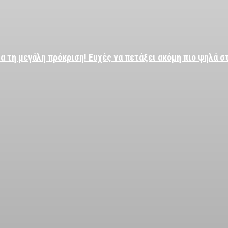
α τη μεγάλη πρόκριση! Ευχές να πετάξει ακόμη πιο ψηλά σ