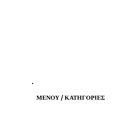
atus@gmail.com
Εφημερεύοντα 
ΜΕΝΟΥ / ΚΑΤΗΓΟΡΙΕΣ
ας…