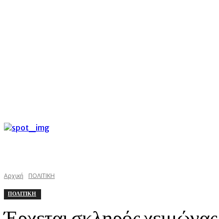
C
Σάββατο 8 Αυγούστου 2026
24.9
Argostoli
kefaloniast
Αρχική
ΠΟΛΙΤΙΚΗ
ΠΟΛΙΤΙΚΗ
Έρχεται σκληρός χειμών