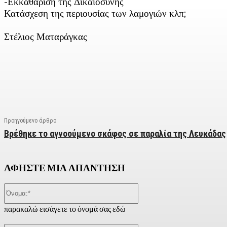
-Εκκαθάριση της Δικαιοσύνης
Κατάσχεση της περιουσίας των λαμογιών κλπ;
Στέλιος Ματαράγκας
Facebook
X
Linkedin
Email
Vi
Προηγούμενο άρθρο
Βρέθηκε το αγνοούμενο σκάφος σε παραλία της Λευκάδας
ΑΦΗΣΤΕ ΜΙΑ ΑΠΑΝΤΗΣΗ
Όνομα:*
παρακαλώ εισάγετε το όνομά σας εδώ