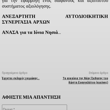
για την εφαρμογή ενός διαφανούς και αξιόπιστου
συστήματος αξιολόγησης.
ΑΝΕΞΑΡΤΗΤΗ ΑΥΤΟΔΙΟΙΚΗΤΙΚΗ
ΣΥΝΕΡΓΑΣΙΑ ΑΡΧΩΝ
ΑΝΑΣΑ για τα Ιόνια Νησιά
…
Facebook
X
Linkedin
Email
Vi
Προηγούμενο άρθρο
Επόμενο άρθρο
Έρχεται σκληρός χειμώνας…
Τα εγκαίνια της Νέας Έκθεσης του
Κώστα Ευαγγελάτου (εικόνες)
ΑΦΗΣΤΕ ΜΙΑ ΑΠΑΝΤΗΣΗ
Όνομα:*