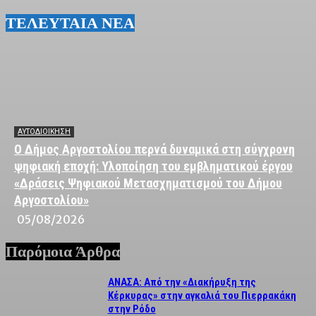
ΤΕΛΕΥΤΑΙΑ ΝΕΑ
ΑΥΤΟΔΙΟΙΚΗΣΗ
Ο Δήμος Αργοστολίου περνά δυναμικά στη σύγχρονη
ψηφιακή εποχή: Υλοποίηση του εμβληματικού έργου
«Δράσεις Ψηφιακού Μετασχηματισμού του Δήμου
Αργοστολίου»
05/08/2026
Παρόμοια Άρθρα
ΑΝΑΣΑ: Από την «Διακήρυξη της
Κέρκυρας» στην αγκαλιά του Πιερρακάκη
στην Ρόδο