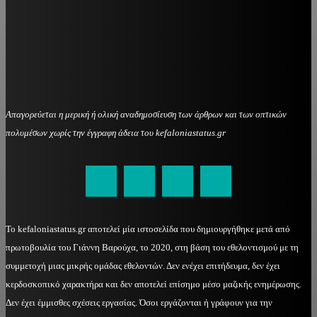
Απαγορεύεται η μερική ή ολική αναδημοσίευση των άρθρων και των οπτικών
πολυμέσων χωρίς την έγγραφη άδεια του kefaloniastatus.gr
kefaloniastatus@gmail.com
Το kefaloniastatus.gr αποτελεί μία ιστοσελίδα που δημιουργήθηκε μετά από
πρωτοβουλία του Γιάννη Βαρούχα, το 2020, στη βάση του εθελοντισμού με τη
συμμετοχή μιας μικρής ομάδας εθελοντών. Δεν ενέχει επιτήδευμα, δεν έχει
κερδοσκοπικό χαρακτήρα και δεν αποτελεί επίσημο μέσο μαζικής ενημέρωσης.
Δεν έχει έμμισθες σχέσεις εργασίας. Όσοι εργάζονται ή γράφουν για την