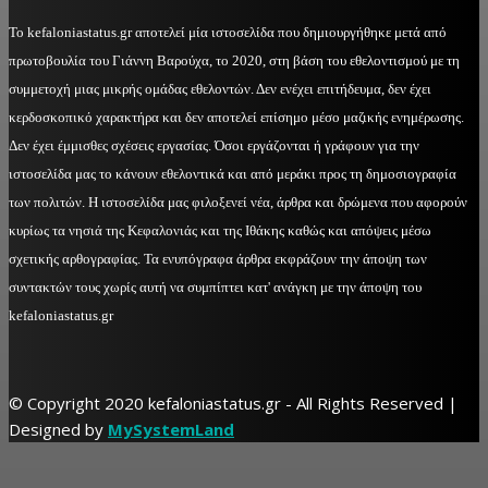
Το kefaloniastatus.gr αποτελεί μία ιστοσελίδα που δημιουργήθηκε μετά από
πρωτοβουλία του Γιάννη Βαρούχα, το 2020, στη βάση του εθελοντισμού με τη
συμμετοχή μιας μικρής ομάδας εθελοντών. Δεν ενέχει επιτήδευμα, δεν έχει
κερδοσκοπικό χαρακτήρα και δεν αποτελεί επίσημο μέσο μαζικής ενημέρωσης.
Δεν έχει έμμισθες σχέσεις εργασίας. Όσοι εργάζονται ή γράφουν για την
ιστοσελίδα μας το κάνουν εθελοντικά και από μεράκι προς τη δημοσιογραφία
των πολιτών. Η ιστοσελίδα μας φιλοξενεί νέα, άρθρα και δρώμενα που αφορούν
κυρίως τα νησιά της Κεφαλονιάς και της Ιθάκης καθώς και απόψεις μέσω
σχετικής αρθογραφίας. Τα ενυπόγραφα άρθρα εκφράζουν την άποψη των
συντακτών τους χωρίς αυτή να συμπίπτει κατ' ανάγκη με την άποψη του
kefaloniastatus.gr
© Copyright 2020 kefaloniastatus.gr - All Rights Reserved |
Designed by
MySystemLand