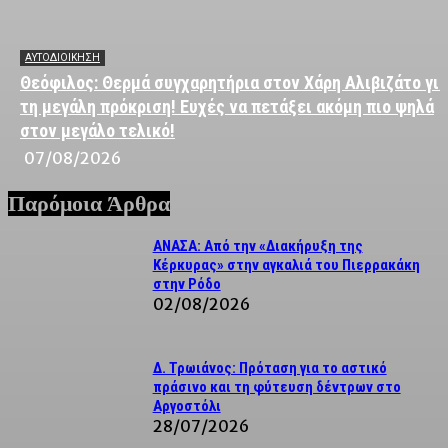
ΑΥΤΟΔΙΟΙΚΗΣΗ
Θεόφιλος: Θερμά συγχαρητήρια στον Χάρη Αλιβιζάτο για
τη μεγάλη πρόκριση! Ευχές να πετάξει ακόμη πιο ψηλά
στον μεγάλο τελικό!
07/08/2026
Παρόμοια Άρθρα
ΑΝΑΣΑ: Από την «Διακήρυξη της
Κέρκυρας» στην αγκαλιά του Πιερρακάκη
στην Ρόδο
02/08/2026
Δ. Τρωιάνος: Πρόταση για το αστικό
πράσινο και τη φύτευση δέντρων στο
Αργοστόλι
28/07/2026