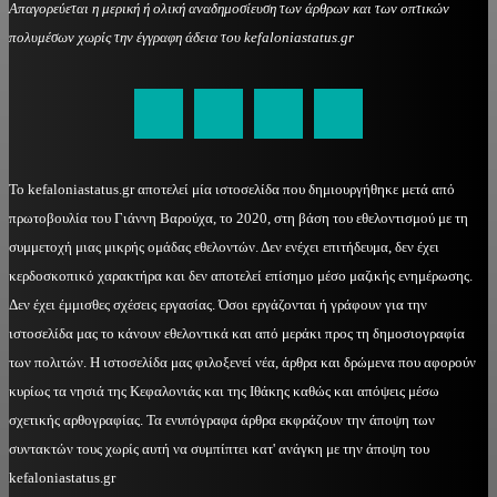
Απαγορεύεται η μερική ή ολική αναδημοσίευση των άρθρων και των οπτικών
πολυμέσων χωρίς την έγγραφη άδεια του kefaloniastatus.gr
kefaloniastatus@gmail.com
Το kefaloniastatus.gr αποτελεί μία ιστοσελίδα που δημιουργήθηκε μετά από
πρωτοβουλία του Γιάννη Βαρούχα, το 2020, στη βάση του εθελοντισμού με τη
συμμετοχή μιας μικρής ομάδας εθελοντών. Δεν ενέχει επιτήδευμα, δεν έχει
κερδοσκοπικό χαρακτήρα και δεν αποτελεί επίσημο μέσο μαζικής ενημέρωσης.
Δεν έχει έμμισθες σχέσεις εργασίας. Όσοι εργάζονται ή γράφουν για την
ιστοσελίδα μας το κάνουν εθελοντικά και από μεράκι προς τη δημοσιογραφία
των πολιτών. Η ιστοσελίδα μας φιλοξενεί νέα, άρθρα και δρώμενα που αφορούν
κυρίως τα νησιά της Κεφαλονιάς και της Ιθάκης καθώς και απόψεις μέσω
σχετικής αρθογραφίας. Τα ενυπόγραφα άρθρα εκφράζουν την άποψη των
συντακτών τους χωρίς αυτή να συμπίπτει κατ' ανάγκη με την άποψη του
kefaloniastatus.gr