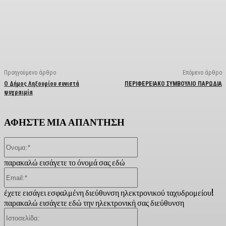
Facebook
X
Linkedin
Email
Vi
Προηγούμενο άρθρο
Επόμενο άρθρο
Ο Δήμος Ληξουρίου συνιστά
ΠΕΡΙΦΕΡΕΙΑΚΟ ΣΥΜΒΟΥΛΙΟ ΠΑΡΩΔΙΑ
ψυχραιμία
ΑΦΗΣΤΕ ΜΙΑ ΑΠΑΝΤΗΣΗ
Όνομα:*
παρακαλώ εισάγετε το όνομά σας εδώ
Email:*
έχετε εισάγει εσφαλμένη διεύθυνση ηλεκτρονικού ταχυδρομείου!
παρακαλώ εισάγετε εδώ την ηλεκτρονική σας διεύθυνση
Ιστοσελίδα: