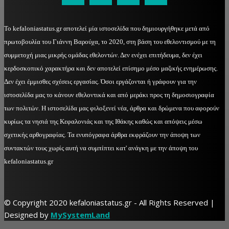
Το kefaloniastatus.gr αποτελεί μία ιστοσελίδα που δημιουργήθηκε μετά από
πρωτοβουλία του Γιάννη Βαρούχα, το 2020, στη βάση του εθελοντισμού με τη
συμμετοχή μιας μικρής ομάδας εθελοντών. Δεν ενέχει επιτήδευμα, δεν έχει
κερδοσκοπικό χαρακτήρα και δεν αποτελεί επίσημο μέσο μαζικής ενημέρωσης.
Δεν έχει έμμισθες σχέσεις εργασίας. Όσοι εργάζονται ή γράφουν για την
ιστοσελίδα μας το κάνουν εθελοντικά και από μεράκι προς τη δημοσιογραφία
των πολιτών. Η ιστοσελίδα μας φιλοξενεί νέα, άρθρα και δρώμενα που αφορούν
κυρίως τα νησιά της Κεφαλονιάς και της Ιθάκης καθώς και απόψεις μέσω
σχετικής αρθογραφίας. Τα ενυπόγραφα άρθρα εκφράζουν την άποψη των
συντακτών τους χωρίς αυτή να συμπίπτει κατ' ανάγκη με την άποψη του
kefaloniastatus.gr
© Copyright 2020 kefaloniastatus.gr - All Rights Reserved |
Designed by
MySystemLand