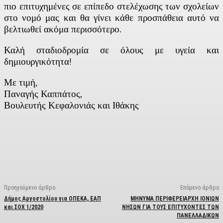
πιο επιτυχημένες σε επίπεδο στελέχωσης των σχολείων
στο νομό μας και θα γίνει κάθε προσπάθεια αυτό να
βελτιωθεί ακόμα περισσότερο.
Καλή σταδιοδρομία σε όλους με υγεία και
δημιουργικότητα!
Με τιμή,
Παναγής Καππάτος,
Βουλευτής Κεφαλονιάς και Ιθάκης
Facebook
X
Linkedin
Email
Vi
Προηγούμενο άρθρο
Επόμενο άρθρο
Δήμος Αργοστολίου για ΟΠΕΚΑ, ΕΑΠ
ΜΗΝΥΜΑ ΠΕΡΙΦΕΡΕΙΑΡΧΗ ΙΟΝΙΩΝ
και ΣΟΧ 1/2020
ΝΗΣΩΝ ΓΙΑ ΤΟΥΣ ΕΠΙΤΥΧΟΝΤΕΣ ΤΩΝ
ΠΑΝΕΛΛΑΔΙΚΩΝ