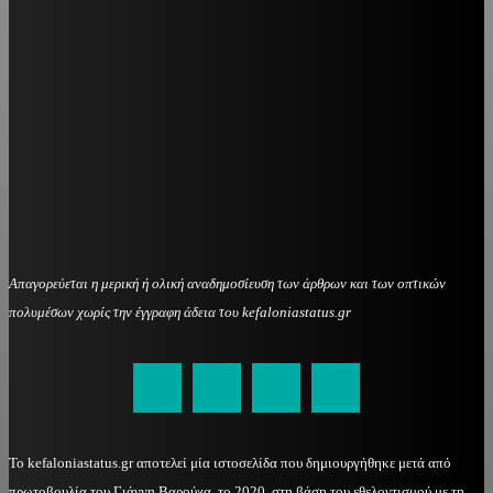
Απαγορεύεται η μερική ή ολική αναδημοσίευση των άρθρων και των οπτικών
πολυμέσων χωρίς την έγγραφη άδεια του kefaloniastatus.gr
kefaloniastatus@gmail.com
Το kefaloniastatus.gr αποτελεί μία ιστοσελίδα που δημιουργήθηκε μετά από
πρωτοβουλία του Γιάννη Βαρούχα, το 2020, στη βάση του εθελοντισμού με τη