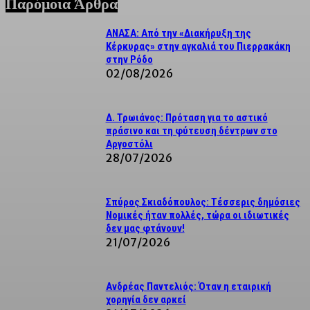
Παρόμοια Άρθρα
ΑΝΑΣΑ: Από την «Διακήρυξη της
Κέρκυρας» στην αγκαλιά του Πιερρακάκη
στην Ρόδο
02/08/2026
Δ. Τρωιάνος: Πρόταση για το αστικό
πράσινο και τη φύτευση δέντρων στο
Αργοστόλι
28/07/2026
Σπύρος Σκιαδόπουλος: Τέσσερις δημόσιες
Νομικές ήταν πολλές, τώρα οι ιδιωτικές
δεν μας φτάνουν!
21/07/2026
Ανδρέας Παντελιός: Όταν η εταιρική
χορηγία δεν αρκεί