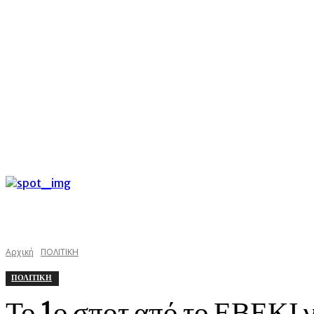
C
Σάββατο 8 Αυγούστου 2026
34
Argostoli
kefaloniast
Αρχική
ΠΟΛΙΤΙΚΗ
ΠΟΛΙΤΙΚΗ
Το 1ο σποτ από το ΕΒΕΚΙ γ