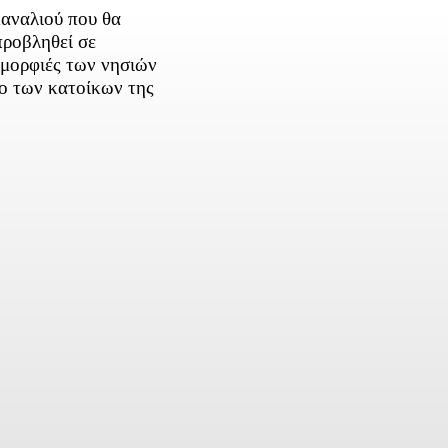
καναλιού που θα
προβληθεί σε
ομορφιές των νησιών
το των κατοίκων της
ber