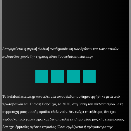
Απαγορεύεται η μερική ή ολική αναδημοσίευση των άρθρων και των οπτικών
πολυμέσων χωρίς την έγγραφη άδεια του kefaloniastatus.gr
kefaloniastatus@gmail.com
Το kefaloniastatus.gr αποτελεί μία ιστοσελίδα που δημιουργήθηκε μετά από
πρωτοβουλία του Γιάννη Βαρούχα, το 2020, στη βάση του εθελοντισμού με τη
συμμετοχή μιας μικρής ομάδας εθελοντών. Δεν ενέχει επιτήδευμα, δεν έχει
κερδοσκοπικό χαρακτήρα και δεν αποτελεί επίσημο μέσο μαζικής ενημέρωσης.
Δεν έχει έμμισθες σχέσεις εργασίας. Όσοι εργάζονται ή γράφουν για την