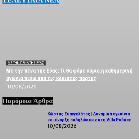
ΤΕΛΕΥΤΑΙΑ ΝΕΑ
ΜΕ ΤΗΝ ΠΈΝΑ ΤΗΣ ΕΎΑΣ
Με την πένα της Εύας: Τι θα φάμε αύριο,η καθημερινή
αγωνία πίσω από τις κλειστές πόρτες
10/08/2026
Παρόμοια Άρθρα
Κώστας Ευαγγελάτος | Δυναμικά εγκαίνια
και έναρξη εκδηλώσεων στη Villa Ροδόπη
10/08/2026