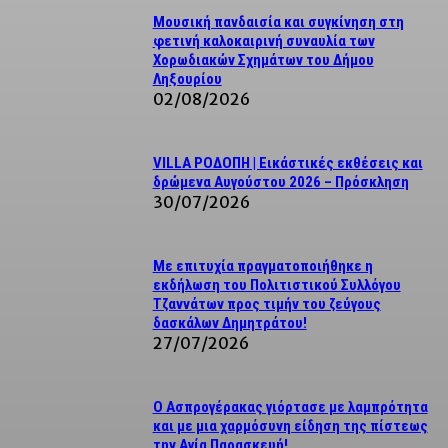
Μουσική πανδαισία και συγκίνηση στη
φετινή καλοκαιρινή συναυλία των
Χορωδιακών Σχημάτων του Δήμου
Ληξουρίου
02/08/2026
VILLA ΡΟΔΟΠΗ | Εικάστικές εκθέσεις και
δρώμενα Αυγούστου 2026 – Πρόσκληση
30/07/2026
Με επιτυχία πραγματοποιήθηκε η
εκδήλωση του Πολιτιστικού Συλλόγου
Τζαννάτων προς τιμήν του ζεύγους
δασκάλων Δημητράτου!
27/07/2026
Ο Ασπρογέρακας γιόρτασε με λαμπρότητα
και με μια χαρμόσυνη είδηση της πίστεως
την Αγία Παρασκευή!