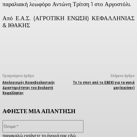
παραλιακή λεωφόρο Αντώνη Τρίτση 1 στο Αργοστόλι.
Από Ε.Α.Σ. (ΑΓΡΟΤΙΚΗ ΕΝΩΣΗ) ΚΕΦΑΛΛΗΝΙΑΣ
& ΙΘΑΚΗΣ
Facebook
X
Linkedin
Email
Vi
Προηγούμενο άρθρο
Επόμενο άρθρο
Απολογισμός Κοινοβουλευτικής
Το 1ο σποτ από το ΕΒΕΚΙ για τα νησιά
Δραστηριότητας του βουλευτή
μας(εικόνες)
Κεφαλληνίας
ΑΦΗΣΤΕ ΜΙΑ ΑΠΑΝΤΗΣΗ
Όνομα:*
παρακαλώ εισάγετε το όνομά σας εδώ