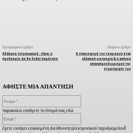
Facebook
X
Linkedin
Email
Vi
Προηγούμενο άρθρο
Επόμενο άρθρο
Αδήλωτα τετραγωνικά : Λήγει η
Η συνεισφορά του τουρισμού στην
προθεσμία-Δε θα δοθεί παράταση
ελληνική οικονομία & η ανάγκη
επαναπροσδιορισμού της
στρατηγικής του
ΑΦΗΣΤΕ ΜΙΑ ΑΠΑΝΤΗΣΗ
Όνομα:*
παρακαλώ εισάγετε το όνομά σας εδώ
Email:*
έχετε εισάγει εσφαλμένη διεύθυνση ηλεκτρονικού ταχυδρομείου!