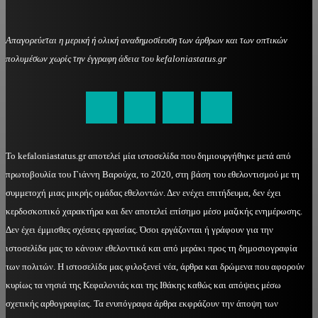
Απαγορεύεται η μερική ή ολική αναδημοσίευση των άρθρων και των οπτικών
πολυμέσων χωρίς την έγγραφη άδεια του kefaloniastatus.gr
kefaloniastatus@gmail.com
Το kefaloniastatus.gr αποτελεί μία ιστοσελίδα που δημιουργήθηκε μετά από
πρωτοβουλία του Γιάννη Βαρούχα, το 2020, στη βάση του εθελοντισμού με τη
συμμετοχή μιας μικρής ομάδας εθελοντών. Δεν ενέχει επιτήδευμα, δεν έχει
κερδοσκοπικό χαρακτήρα και δεν αποτελεί επίσημο μέσο μαζικής ενημέρωσης.
Δεν έχει έμμισθες σχέσεις εργασίας. Όσοι εργάζονται ή γράφουν για την
ιστοσελίδα μας το κάνουν εθελοντικά και από μεράκι προς τη δημοσιογραφία
των πολιτών. Η ιστοσελίδα μας φιλοξενεί νέα, άρθρα και δρώμενα που αφορούν
κυρίως τα νησιά της Κεφαλονιάς και της Ιθάκης καθώς και απόψεις μέσω
σχετικής αρθογραφίας. Τα ενυπόγραφα άρθρα εκφράζουν την άποψη των