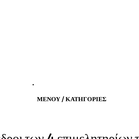
atus@gmail.com
Εφημερεύοντα 
ΜΕΝΟΥ / ΚΑΤΗΓΟΡΙΕΣ
εδροι των 4 επιμελητηρίων