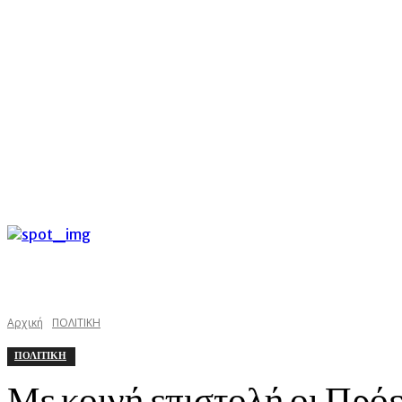
C
Πέμπτη 6 Αυγούστου 2026
26.5
Argostoli
kefaloniast
Αρχική
ΠΟΛΙΤΙΚΗ
ΠΟΛΙΤΙΚΗ
Με κοινή επιστολή οι Πρό