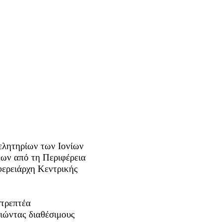
ελητηρίων των Ιονίων
εων από τη Περιφέρεια
φερειάρχη Κεντρικής
στρεπτέα
οιώντας διαθέσιμους