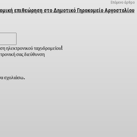
Επόμενο άρθρο
ομική επιθεώρηση στο Δημοτικό Γηροκομείο Αργοστολίου
Email:*
νση ηλεκτρονικού ταχυδρομείου!
τρονική σας διεύθυνση
 θα σχολιάσω.