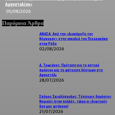
Αργοστολίου»
05/08/2026
Παρόμοια Άρθρα
ΑΝΑΣΑ: Από την «Διακήρυξη της
Κέρκυρας» στην αγκαλιά του Πιερρακάκη
στην Ρόδο
02/08/2026
Δ. Τρωιάνος: Πρόταση για το αστικό
πράσινο και τη φύτευση δέντρων στο
Αργοστόλι
28/07/2026
Σπύρος Σκιαδόπουλος: Τέσσερις δημόσιες
Νομικές ήταν πολλές, τώρα οι ιδιωτικές
δεν μας φτάνουν!
21/07/2026