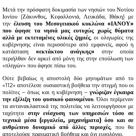
Μετά την πρόσφατη δοκιμασία των νησιών του Νοτίου
Ιονίου (Ζάκυνθος, Κεφαλλονιά, Λευκάδα, Ιθάκη) με
την
έλευση του Μεσογειακού κυκλώνα «ΙΑΝΟΥ»
που άφησε τα νησιά μας ευτυχώς χωρίς θύματα
αλλά με εκτεταμένες υλικές ζημιές
, οι ολιγωρίες της
κυβέρνησης είναι περισσότερο από εμφανείς, αφού η
κατάσταση
«εκτάκτου ανάγκης»
στην οποία
περιήλθαν δεν αρκεί από μόνη της στην επούλωση των
«πληγών» που άφησε πίσω του.
Ούτε βεβαίως η αποστολή δύο μηνυμάτων από το
«112» αποτέλεσε ουσιαστική βοήθεια την στιγμή που οι
πολίτες – όπως και η κυβέρνηση –
γνώριζαν έγκαιρα
την εξέλιξη του φυσικού φαινομένου
. Όλοι περίμεναν
τα αντανακλαστικά της πολιτείας να λειτουργήσουν με
ταχύτητα
στην ενίσχυση των υπηρεσιών τόσο σε
τεχνικά μέσα (εργαλεία, μηχανήματα) όσο και σε
ανθρώπινο δυναμικό από άλλες περιοχές
, που θα
αποτελούσε πραγματική βοήθεια και όχι ευχολόγιο.