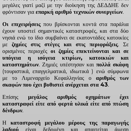
μεγάλες γιατί μαζί με την διοίκηση της ΔΕΔΔΗΕ δεν
φρόντισαν για
επαρκή αριθμό τεχνικών συνεργείων
.
Οι επιχειρήσεις
που βρίσκονται κοντά στα παράλια
έχουν υποστεί σημαντικές καταστροφές, και στα δύο
νησιά ενώ το ίδιο συμβαίνει σε εκατοντάδες κατοικίες
με
ζημίες στις στέγες και στις περιφράξεις
. Σε
ορισμένες περιοχές
οι ζημίες επεκτείνονται και σε
υπόγεια η ισόγεια κτιρίων, κατοικιών και
καταστημάτων
. Ζημιές υπέστησαν και
πολλά σκάφη
(τουριστικά, επαγγελματικά, ιδιωτικά ) ενώ σύμφωνα
με το Λιμεναρχείο Κεφαλληνίας ο
αριθμός των
σκαφών που έχει βυθιστεί ανέρχεται στα 43
.
Επίσης
μεγάλος αριθμός οχημάτων έχει
καταστραφεί είτε από φερτά υλικά είτε από πτώση
δένδρων
.
Η
καταστροφή μεγάλου μέρους της παραγωγής
λαδιού
είναι δεδομένη και απαιτείται άμεση