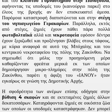
και του
κλειστού Γυμναστηρίου στην Παναγούλα
,
αφήνοντας τις υποδομές του (καινούργιο παρκέ) στο
έλεος της βροχής αν δεν επισκευαστεί άμεσα.
Παρόμοια καταστροφή διαπιστώνεται και στην
στέγη
του νηπιαγωγείου Γερακαρίων
. Παράλληλα, εκτός
από στέγες, ζημιές έχουν πάθει πάρα πολλά
φωτοβολταϊκά
αλλά και
νεκροταφεία
εφόσον δέντρα
έχουν ξεριζωθεί και προξένησαν βλάβες στους τάφους,
με κύρια αναφορά σε αυτό της Μπόχαλης και του
κεντρικού νεκροταφείου της πόλης της Ζακύνθου. Να
σημειωθεί ότι μόλις την προηγούμενη μέρα
καθαρίζονταν φρεάτια μερικά εκ των οποίων
δημιούργησαν μικρο-πλημύρες στην πόλη της
Ζακύνθου, παρότι η άφιξη του «ΙΑΝΟΥ» ήταν
εγκαίρως σε γνώση της Δημοτικής Αρχής.
Η σφοδρότητα των ανέμων επίσης οδήγησε στην
βύθιση 4 σκαφών
και σε εκτεταμένες ζημιές άλλων
δεκατεσσάρων. Καταγράφονται ζημιές σε οικόσιτα ζώα
των οποίων οι υποδομές καταστράφηκαν. Δεν μπορεί