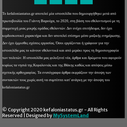
Το kefaloniastatus.gr αποτελεί μία ιστοσελίδα που δημιουργήθηκε μετά από
πρωτοβουλία του Γιάννη Βαρούχα, το 2020, στη βάση του εθελοντισμού με τη
συμμετοχή μιας μικρής ομάδας εθελοντών. Δεν ενέχει επιτήδευμα, δεν έχει
κερδοσκοπικό χαρακτήρα και δεν αποτελεί επίσημο μέσο μαζικής ενημέρωσης.
Δεν έχει έμμισθες σχέσεις εργασίας. Όσοι εργάζονται ή γράφουν για την
ιστοσελίδα μας το κάνουν εθελοντικά και από μεράκι προς τη δημοσιογραφία
των πολιτών. Η ιστοσελίδα μας φιλοξενεί νέα, άρθρα και δρώμενα που αφορούν
κυρίως τα νησιά της Κεφαλονιάς και της Ιθάκης καθώς και απόψεις μέσω
σχετικής αρθογραφίας. Τα ενυπόγραφα άρθρα εκφράζουν την άποψη των
συντακτών τους χωρίς αυτή να συμπίπτει κατ' ανάγκη με την άποψη του
kefaloniastatus.gr
© Copyright 2020 kefaloniastatus.gr - All Rights
Reserved | Designed by
MySystemLand