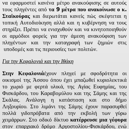
να εφαρμοστεί κανένα μέτρο ανακούφισης σε αυτούς
τους πληγέντες από
τα 9 μέτρα που ανακοίνωσε ο κ.
Σταϊκούρας
και διερωτάται κανείς πώς σκέφτεται η
τοπική Αυτοδιοίκηση αλλά και η κυβέρνηση να τους
στηρίξει. Πρέπει να ενισχυθούν και να κινητοποιηθούν
οι αρμόδιοι φορείς για την άμεση ανακούφιση των
πληγέντων και την καταγραφή των ζημιών στις
υποδομές και τις περιουσίες των πολιτών.
Για την Κεφαλονιά και την Ιθάκη
Στην Κεφαλονιά
έχουν πληγεί με σφοδρότητα οι
οικισμοί της Άσσου όπου έχει μπαζωθεί κυριολεκτικά
το χωριό με φερτά υλικά, της Αγίας Ευφημίας, του
Φισκάρδου, του Καραβομύλου και της Σάμης και της
Σκάλας. Ανάλογη η κατάσταση και στο δήμο
Ληξουρίου. Στο λιμάνι της Σάμης έχουν παρασυρθεί
πολλά γιδοπρόβατα από την εκβολή των γύρω
χειμάρρων. Στο οδικό δίκτυο
κατέρρευσε μια γέφυρα
στον επαρχιακό δρόμο Αργοστολίου-Φισκάρδου, ενώ