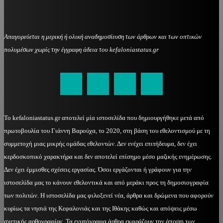
Απαγορεύεται η μερική ή ολική αναδημοσίευση των άρθρων και των οπτικών
πολυμέσων χωρίς την έγγραφη άδεια του kefaloniastatus.gr
kefaloniastatus@gmail.com
Το kefaloniastatus.gr αποτελεί μία ιστοσελίδα που δημιουργήθηκε μετά από
πρωτοβουλία του Γιάννη Βαρούχα, το 2020, στη βάση του εθελοντισμού με τη
συμμετοχή μιας μικρής ομάδας εθελοντών. Δεν ενέχει επιτήδευμα, δεν έχει
κερδοσκοπικό χαρακτήρα και δεν αποτελεί επίσημο μέσο μαζικής ενημέρωσης.
Δεν έχει έμμισθες σχέσεις εργασίας. Όσοι εργάζονται ή γράφουν για την
ιστοσελίδα μας το κάνουν εθελοντικά και από μεράκι προς τη δημοσιογραφία
των πολιτών. Η ιστοσελίδα μας φιλοξενεί νέα, άρθρα και δρώμενα που αφορούν
κυρίως τα νησιά της Κεφαλονιάς και της Ιθάκης καθώς και απόψεις μέσω
σχετικής αρθογραφίας. Τα ενυπόγραφα άρθρα εκφράζουν την άποψη των