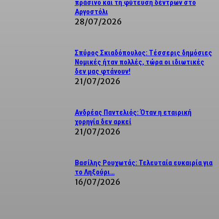
πράσινο και τη φύτευση δέντρων στο
Αργοστόλι
28/07/2026
Σπύρος Σκιαδόπουλος: Τέσσερις δημόσιες
Νομικές ήταν πολλές, τώρα οι ιδιωτικές
δεν μας φτάνουν!
21/07/2026
Ανδρέας Παντελιός: Όταν η εταιρική
χορηγία δεν αρκεί
21/07/2026
Βασίλης Ρουχωτάς: Τελευταία ευκαιρία για
το Ληξούρι…
16/07/2026