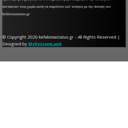
συντακτών τους χωρίς αυτή να συμπίπτει κατ' ανάγκη με την άποψη του
kefaloniastatus.gr
© Copyright 2020 kefaloniastatus.gr - All Rights Reserved |
Designed by
MySystemLand