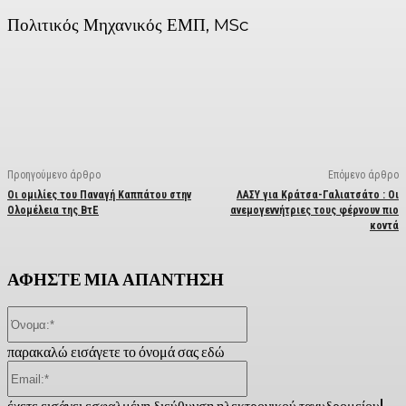
Πολιτικός Μηχανικός ΕΜΠ, MSc
Facebook
X
Linkedin
Email
Vi
Προηγούμενο άρθρο
Επόμενο άρθρο
Οι ομιλίες του Παναγή Καππάτου στην
ΛΑΣΥ για Κράτσα-Γαλιατσάτο : Οι
Ολομέλεια της ΒτΕ
ανεμογεννήτριες τους φέρνουν πιο
κοντά
ΑΦΗΣΤΕ ΜΙΑ ΑΠΑΝΤΗΣΗ
Όνομα:*
παρακαλώ εισάγετε το όνομά σας εδώ
Email:*