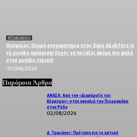
ΑΥΤΟΔΙΟΙΚΗΣΗ
Θεόφιλος: Θερμά συγχαρητήρια στον Χάρη Αλιβιζάτο για
τη μεγάλη πρόκριση! Ευχές να πετάξει ακόμη πιο ψηλά
στον μεγάλο τελικό!
07/08/2026
Παρόμοια Άρθρα
ΑΝΑΣΑ: Από την «Διακήρυξη της
Κέρκυρας» στην αγκαλιά του Πιερρακάκη
στην Ρόδο
02/08/2026
Δ. Τρωιάνος: Πρόταση για το αστικό