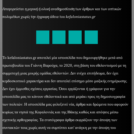
Απαγορεύεται η μερική ή ολική αναδημοσίευση των άρθρων και των οπτικών
πολυμέσων χωρίς την έγγραφη άδεια του kefaloniastatus.gr
kefaloniastatus@gmail.com
Το kefaloniastatus.gr αποτελεί μία ιστοσελίδα που δημιουργήθηκε μετά από
πρωτοβουλία του Γιάννη Βαρούχα, το 2020, στη βάση του εθελοντισμού με τη
συμμετοχή μιας μικρής ομάδας εθελοντών. Δεν ενέχει επιτήδευμα, δεν έχει
κερδοσκοπικό χαρακτήρα και δεν αποτελεί επίσημο μέσο μαζικής ενημέρωσης.
Δεν έχει έμμισθες σχέσεις εργασίας. Όσοι εργάζονται ή γράφουν για την
ιστοσελίδα μας το κάνουν εθελοντικά και από μεράκι προς τη δημοσιογραφία
των πολιτών. Η ιστοσελίδα μας φιλοξενεί νέα, άρθρα και δρώμενα που αφορούν
κυρίως τα νησιά της Κεφαλονιάς και της Ιθάκης καθώς και απόψεις μέσω
σχετικής αρθογραφίας. Τα ενυπόγραφα άρθρα εκφράζουν την άποψη των
συντακτών τους χωρίς αυτή να συμπίπτει κατ' ανάγκη με την άποψη του