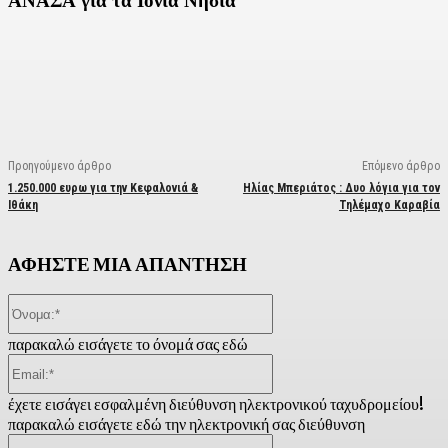
ΑΝΑΣΑ για τα Ιόνια Νησιά
Facebook
X
Linkedin
Email
Vi
Προηγούμενο άρθρο
Επόμενο άρθρο
1.250.000 ευρω για την Κεφαλονιά &
Ηλίας Μπεριάτος : Δυο λόγια για τον
Ιθάκη
Τηλέμαχο Καραβία
ΑΦΗΣΤΕ ΜΙΑ ΑΠΑΝΤΗΣΗ
Όνομα:*
παρακαλώ εισάγετε το όνομά σας εδώ
Email:*
έχετε εισάγει εσφαλμένη διεύθυνση ηλεκτρονικού ταχυδρομείου!
παρακαλώ εισάγετε εδώ την ηλεκτρονική σας διεύθυνση
Ιστοσελίδα: