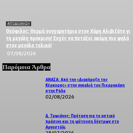
ΑΥΤΟΔΙΟΙΚΗΣΗ
Θεόφιλος: Θερμά συγχαρητήρια στον Χάρη Αλιβιζάτο για
τη μεγάλη πρόκριση! Ευχές να πετάξει ακόμη πιο ψηλά
στον μεγάλο τελικό!
07/08/2026
Παρόμοια Άρθρα
ΑΝΑΣΑ: Από την «Διακήρυξη της
Κέρκυρας» στην αγκαλιά του Πιερρακάκη
στην Ρόδο
02/08/2026
Δ. Τρωιάνος: Πρόταση για το αστικό
πράσινο και τη φύτευση δέντρων στο
Αργοστόλι