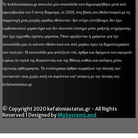
Το kefaloniastatus.gr αποτελεί μία ιστοσελίδα που δημιουργήθηκε μετά από
πρωτοβουλία του Γιάννη Βαρούχα, το 2020, στη βάση του εθελοντισμού με τη
συμμετοχή μιας μικρής ομάδας εθελοντών. Δεν ενέχει επιτήδευμα, δεν έχει
κερδοσκοπικό χαρακτήρα και δεν αποτελεί επίσημο μέσο μαζικής ενημέρωσης.
Δεν έχει έμμισθες σχέσεις εργασίας. Όσοι εργάζονται ή γράφουν για την
ιστοσελίδα μας το κάνουν εθελοντικά και από μεράκι προς τη δημοσιογραφία
των πολιτών. Η ιστοσελίδα μας φιλοξενεί νέα, άρθρα και δρώμενα που αφορούν
κυρίως τα νησιά της Κεφαλονιάς και της Ιθάκης καθώς και απόψεις μέσω
σχετικής αρθογραφίας. Τα ενυπόγραφα άρθρα εκφράζουν την άποψη των
συντακτών τους χωρίς αυτή να συμπίπτει κατ' ανάγκη με την άποψη του
kefaloniastatus.gr
© Copyright 2020 kefaloniastatus.gr - All Rights
Reserved | Designed by
MySystemLand