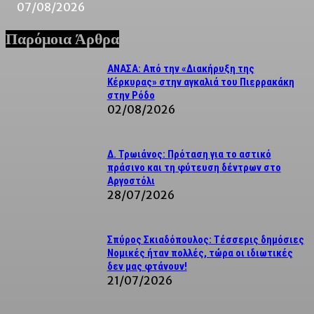
07/08/2026
Παρόμοια Άρθρα
ΑΝΑΣΑ: Από την «Διακήρυξη της
Κέρκυρας» στην αγκαλιά του Πιερρακάκη
στην Ρόδο
02/08/2026
Δ. Τρωιάνος: Πρόταση για το αστικό
πράσινο και τη φύτευση δέντρων στο
Αργοστόλι
28/07/2026
Σπύρος Σκιαδόπουλος: Τέσσερις δημόσιες
Νομικές ήταν πολλές, τώρα οι ιδιωτικές
δεν μας φτάνουν!
21/07/2026