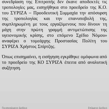
συνεδρίαση της Επιτροπής δεν έκανε αποδεκτές τις
τροπολογίες μας, εισηγήθηκα στο προεδρείο της Κ.Ο.
του ΣΥΡΙΖΑ – Προοδευτική Συμμαχία την απόσυρση
της τροπολογίας και την επανυποβολή της,
συμπληρωμένη με τους εργαζόμενους που δίνουν τη
μάχη στην πρώτη γραμμή αντιμετώπισης της
υγειονομικής κρίσης, στο επόμενο Σχέδιο Νόμου»
αναφέρει ο τομεάρχης Προστασίας Πολίτη του
ΣΥΡΙΖΑ Χρήστος Σπίρτζης.
Όπως επισημαίνει, η εισήγηση εγκρίθηκε ομόφωνα από
το προεδρείο της ΚΟ ΣΥΡΙΖΑ έπειτα από αναλυτική
συζήτηση.
Facebook
X
Linkedin
Email
Vi
Προηγούμενο άρθρο
Επόμενο άρθρο