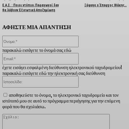
Ε.Α.Σ. : Ποιοι ντόπιοι Παραγωγοί δεν
Ξέφυγε ο Έπαρχος Ιθάκης…
θα λάβουν Εξισωτική Αποζημίωση
ΑΦΗΣΤΕ ΜΙΑ ΑΠΑΝΤΗΣΗ
Όνομα:*
παρακαλώ εισάγετε το όνομά σας εδώ
Email:*
έχετε εισάγει εσφαλμένη διεύθυνση ηλεκτρονικού ταχυδρομείου!
παρακαλώ εισάγετε εδώ την ηλεκτρονική σας διεύθυνση
Ιστοσελίδα:
αποθηκεύστε το όνομα, το ηλεκτρονικό ταχυδρομείο και τον
ιστότοπό μου σε αυτό το πρόγραμμα περιήγησης για την επόμενη
φορά που θα σχολιάσω.
Σχόλιο: