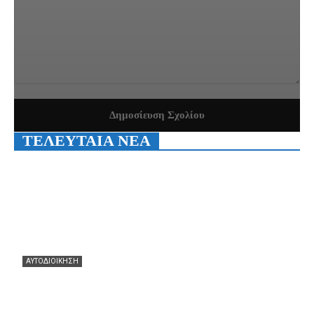
Σχόλιο:
ΤΕΛΕΥΤΑΙΑ ΝΕΑ
ΑΥΤΟΔΙΟΙΚΗΣΗ
Θεόφιλος: Θερμά συγχαρητήρια στον Χάρη
Αλιβιζάτο για τη μεγάλη πρόκριση! Ευχές να πετάξει
ακόμη πιο ψηλά στον μεγάλο τελικό!