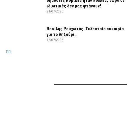
δημόσιες Νομικές ήταν πολλές, τώρα οι
ιδιωτικές δεν μας φτάνουν!
21/07/2026
Βασίλης Ρουχωτάς: Τελευταία ευκαιρία
για το Ληξούρι…
16/07/2026
ΕΠΙΚΟΙΝΩΝΙΑ