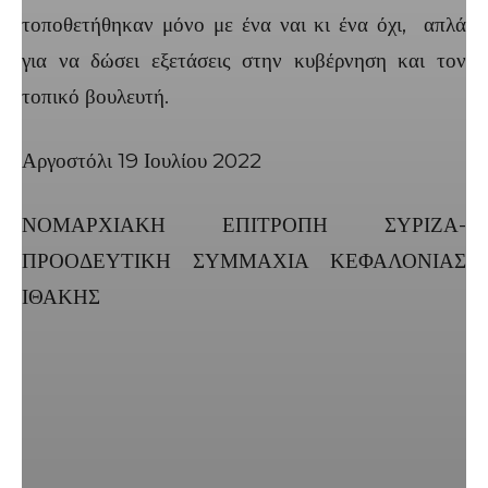
τοποθετήθηκαν μόνο με ένα ναι κι ένα όχι, απλά
για να δώσει εξετάσεις στην κυβέρνηση και τον
τοπικό βουλευτή.
Αργοστόλι 19 Ιουλίου 2022
ΝΟΜΑΡΧΙΑΚΗ ΕΠΙΤΡΟΠΗ ΣΥΡΙΖΑ-
ΠΡΟΟΔΕΥΤΙΚΗ ΣΥΜΜΑΧΙΑ ΚΕΦΑΛΟΝΙΑΣ
ΙΘΑΚΗΣ
Facebook
X
Linkedin
Email