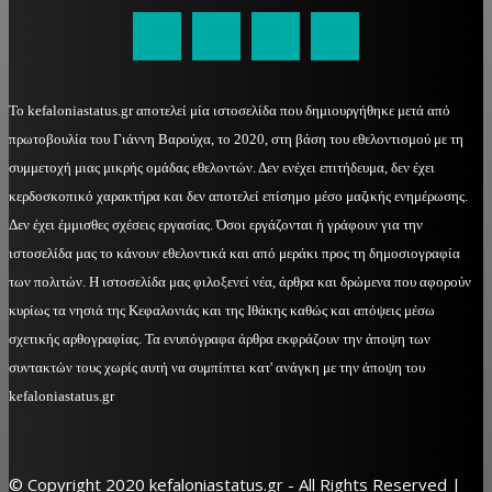
Το kefaloniastatus.gr αποτελεί μία ιστοσελίδα που δημιουργήθηκε μετά από
πρωτοβουλία του Γιάννη Βαρούχα, το 2020, στη βάση του εθελοντισμού με τη
συμμετοχή μιας μικρής ομάδας εθελοντών. Δεν ενέχει επιτήδευμα, δεν έχει
κερδοσκοπικό χαρακτήρα και δεν αποτελεί επίσημο μέσο μαζικής ενημέρωσης.
Δεν έχει έμμισθες σχέσεις εργασίας. Όσοι εργάζονται ή γράφουν για την
ιστοσελίδα μας το κάνουν εθελοντικά και από μεράκι προς τη δημοσιογραφία
των πολιτών. Η ιστοσελίδα μας φιλοξενεί νέα, άρθρα και δρώμενα που αφορούν
κυρίως τα νησιά της Κεφαλονιάς και της Ιθάκης καθώς και απόψεις μέσω
σχετικής αρθογραφίας. Τα ενυπόγραφα άρθρα εκφράζουν την άποψη των
συντακτών τους χωρίς αυτή να συμπίπτει κατ' ανάγκη με την άποψη του
kefaloniastatus.gr
© Copyright 2020 kefaloniastatus.gr - All Rights Reserved |