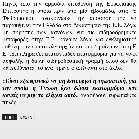
Πηγές από την αρμόδια διεύθυνση της Ευρωπαϊκής
Επιτροπής η οποία πριν από μία εβδομάδα, στις 15
Φεβρουαρίου, ανακοίνωσε την απόφαση της να
παραπέμψει την Ελλάδα στο Δικαστήριο της Ε.Ε. λόγω
μη τήρησης των κανόνων για τις σιδηροδρομικές
μεταφορές στην Ε.Ε. κάνουν λόγω για εγκληματική
ευθύνη των εποπτικών αρχών και επισημαίνουν ότι η Ε
Ε. έχει πληρώσει εκατοντάδες εκατομμύρια για να γίνει
ασφαλής η διπλή σιδηροδρομική γραμμή όπου δεν θα
κατευθύνεται το ένα τρένο ο απέναντι στο άλλο.
«
Είναι εξωφρενικό να μη λειτουργεί η τηλεματική, για
την οποία η Ένωση έχει δώσει εκατομμύρια και
κανείς να μην το ελέγχει αυτό
» αναφέρουν ευρωπαϊκές
πηγές.
ΠΗΓΗ
ΕΦΣΥΝ
Facebook
X
Linkedin
Email
Vi