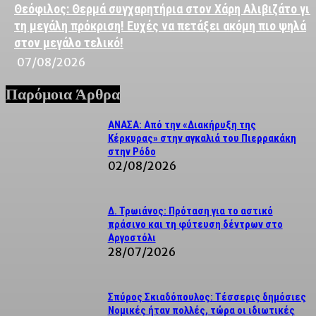
Θεόφιλος: Θερμά συγχαρητήρια στον Χάρη Αλιβιζάτο για
τη μεγάλη πρόκριση! Ευχές να πετάξει ακόμη πιο ψηλά
στον μεγάλο τελικό!
07/08/2026
Παρόμοια Άρθρα
ΑΝΑΣΑ: Από την «Διακήρυξη της
Κέρκυρας» στην αγκαλιά του Πιερρακάκη
στην Ρόδο
02/08/2026
Δ. Τρωιάνος: Πρόταση για το αστικό
πράσινο και τη φύτευση δέντρων στο
Αργοστόλι
28/07/2026
Σπύρος Σκιαδόπουλος: Τέσσερις δημόσιες
Νομικές ήταν πολλές, τώρα οι ιδιωτικές