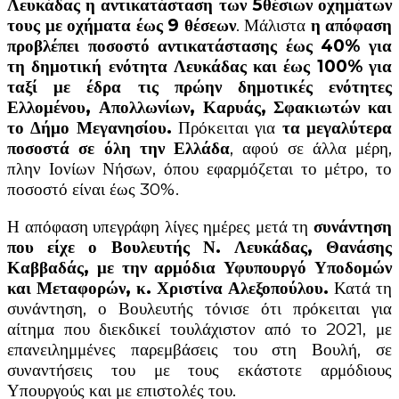
Λευκάδας η αντικατάσταση των 5θέσιων οχημάτων
τους με οχήματα έως 9 θέσεων
. Μάλιστα
η απόφαση
προβλέπει ποσοστό αντικατάστασης έως 40% για
τη δημοτική ενότητα Λευκάδας και έως 100% για
ταξί με έδρα τις πρώην δημοτικές ενότητες
Ελλομένου, Απολλωνίων, Καρυάς, Σφακιωτών και
το Δήμο Μεγανησίου.
Πρόκειται για
τα μεγαλύτερα
ποσοστά σε όλη την Ελλάδα
, αφού σε άλλα μέρη,
πλην Ιονίων Νήσων, όπου εφαρμόζεται το μέτρο, το
ποσοστό είναι έως 30%.
Η απόφαση υπεγράφη λίγες ημέρες μετά τη
συνάντηση
που είχε ο Βουλευτής Ν. Λευκάδας, Θανάσης
Καββαδάς, με την αρμόδια Υφυπουργό Υποδομών
και Μεταφορών, κ. Χριστίνα Αλεξοπούλου.
Κατά τη
συνάντηση, ο Βουλευτής τόνισε ότι πρόκειται για
αίτημα που διεκδικεί τουλάχιστον από το 2021, με
επανειλημμένες παρεμβάσεις του στη Βουλή, σε
συναντήσεις του με τους εκάστοτε αρμόδιους
Υπουργούς και με επιστολές του.