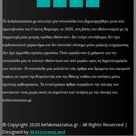
Το kefaloniastatus.gr αποτελεί μία ιστοσελίδα που δημιουργήθηκε μετά από
πρωτοβουλία του Γιάννη Βαρούχα, το 2020, στη βάση του εθελοντισμού με τη
συμμετοχή μιας μικρής ομάδας εθελοντών. Δεν ενέχει επιτήδευμα, δεν έχει
κερδοσκοπικό χαρακτήρα και δεν αποτελεί επίσημο μέσο μαζικής ενημέρωσης.
Δεν έχει έμμισθες σχέσεις εργασίας. Όσοι εργάζονται ή γράφουν για την
ιστοσελίδα μας το κάνουν εθελοντικά και από μεράκι προς τη δημοσιογραφία
των πολιτών. Η ιστοσελίδα μας φιλοξενεί νέα, άρθρα και δρώμενα που αφορούν
κυρίως τα νησιά της Κεφαλονιάς και της Ιθάκης καθώς και απόψεις μέσω
σχετικής αρθογραφίας. Τα ενυπόγραφα άρθρα εκφράζουν την άποψη των
συντακτών τους χωρίς αυτή να συμπίπτει κατ' ανάγκη με την άποψη του
kefaloniastatus.gr
© Copyright 2020 kefaloniastatus.gr - All Rights Reserved |
Designed by
MySystemLand