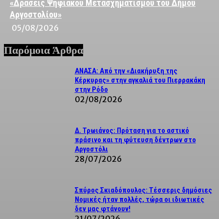
«Δράσεις Ψηφιακού Μετασχηματισμού του Δήμου
Αργοστολίου»
05/08/2026
Παρόμοια Άρθρα
ΑΝΑΣΑ: Από την «Διακήρυξη της
Κέρκυρας» στην αγκαλιά του Πιερρακάκη
στην Ρόδο
02/08/2026
Δ. Τρωιάνος: Πρόταση για το αστικό
πράσινο και τη φύτευση δέντρων στο
Αργοστόλι
28/07/2026
Σπύρος Σκιαδόπουλος: Τέσσερις δημόσιες
Νομικές ήταν πολλές, τώρα οι ιδιωτικές
δεν μας φτάνουν!
21/07/2026