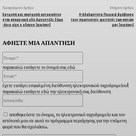
Προηγούμενο άρθρο
Επόμενο άρθρο
Εκτροπή και ανατροπή αυτοκινήτου
Η Αδελφότητα Πειραιά βράβευσε
στην επαρχιακή οδό Αργοστόλι-Σάμη
τους πρωτοετείς φοιτητές των νησιών
-Αγιο είχε ο οδηγοσ [εικόνες]
μας [εικόνες]
ΑΦΗΣΤΕ ΜΙΑ ΑΠΑΝΤΗΣΗ
Όνομα:*
παρακαλώ εισάγετε το όνομά σας εδώ
Email:*
έχετε εισάγει εσφαλμένη διεύθυνση ηλεκτρονικού ταχυδρομείου!
παρακαλώ εισάγετε εδώ την ηλεκτρονική σας διεύθυνση
Ιστοσελίδα:
αποθηκεύστε το όνομα, το ηλεκτρονικό ταχυδρομείο και τον
ιστότοπό μου σε αυτό το πρόγραμμα περιήγησης για την επόμενη
φορά που θα σχολιάσω.