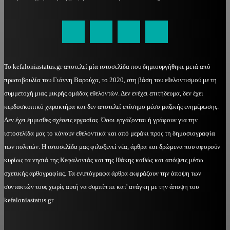
kefaloniastatus@gmail.com
Το kefaloniastatus.gr αποτελεί μία ιστοσελίδα που δημιουργήθηκε μετά από
πρωτοβουλία του Γιάννη Βαρούχα, το 2020, στη βάση του εθελοντισμού με τη
συμμετοχή μιας μικρής ομάδας εθελοντών. Δεν ενέχει επιτήδευμα, δεν έχει
κερδοσκοπικό χαρακτήρα και δεν αποτελεί επίσημο μέσο μαζικής ενημέρωσης.
Δεν έχει έμμισθες σχέσεις εργασίας. Όσοι εργάζονται ή γράφουν για την
ιστοσελίδα μας το κάνουν εθελοντικά και από μεράκι προς τη δημοσιογραφία
των πολιτών. Η ιστοσελίδα μας φιλοξενεί νέα, άρθρα και δρώμενα που αφορούν
κυρίως τα νησιά της Κεφαλονιάς και της Ιθάκης καθώς και απόψεις μέσω
σχετικής αρθογραφίας. Τα ενυπόγραφα άρθρα εκφράζουν την άποψη των
συντακτών τους χωρίς αυτή να συμπίπτει κατ' ανάγκη με την άποψη του
kefaloniastatus.gr