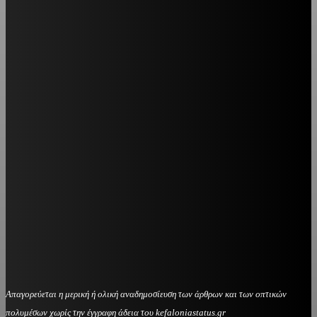
Απαγορεύεται η μερική ή ολική αναδημοσίευση των άρθρων και των οπτικών
πολυμέσων χωρίς την έγγραφη άδεια του kefaloniastatus.gr