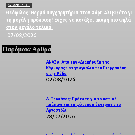
ΑΥΤΟΔΙΟΙΚΗΣΗ
Θεόφιλος: Θερμά συγχαρητήρια στον Χάρη Αλιβιζάτο για
τη μεγάλη πρόκριση! Ευχές να πετάξει ακόμη πιο ψηλά
στον μεγάλο τελικό!
07/08/2026
Παρόμοια Άρθρα
ΑΝΑΣΑ: Από την «Διακήρυξη της
Κέρκυρας» στην αγκαλιά του Πιερρακάκη
στην Ρόδο
02/08/2026
Δ. Τρωιάνος: Πρόταση για το αστικό
πράσινο και τη φύτευση δέντρων στο
Αργοστόλι
28/07/2026