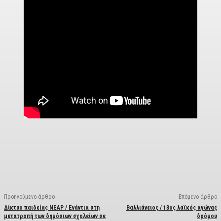
Facebook
X
Linkedin
Email
Vi
Προηγούμενο άρθρο
Επόμενο άρθρο
Δίκτυο παιδείας ΝΕΑΡ / Ενάντια στη
Βαλλιάνειος / 13ος λαϊκός αγώνας
μετατροπή των δημόσιων σχολείων σε
δρόμου