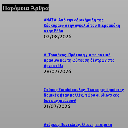
Παρόμοια Άρθρα
ΑΝΑΣΑ: Από την «Διακήρυξη της
Κέρκυρας» στην αγκαλιά του Πιερρακάκη
στην Ρόδο
02/08/2026
Δ. Τρωιάνος: Πρόταση για το αστικό
πράσινο και τη φύτευση δέντρων στο
Αργοστόλι
28/07/2026
Σπύρος Σκιαδόπουλος: Τέσσερις δημόσιες
Νομικές ήταν πολλές, τώρα οι ιδιωτικές
δεν μας φτάνουν!
21/07/2026
Ανδρέας Παντελιός: Όταν η εταιρική