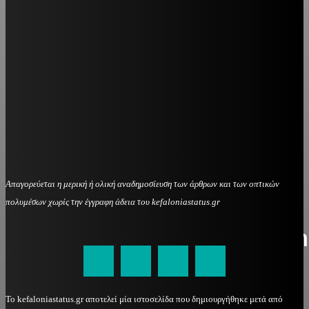
Απαγορεύεται η μερική ή ολική αναδημοσίευση των άρθρων και των οπτικών
πολυμέσων χωρίς την έγγραφη άδεια του kefaloniastatus.gr
kefaloniastatus@gmail.com
Το kefaloniastatus.gr αποτελεί μία ιστοσελίδα που δημιουργήθηκε μετά από