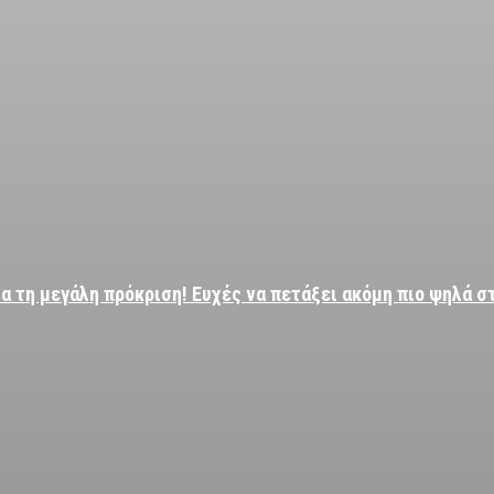
α τη μεγάλη πρόκριση! Ευχές να πετάξει ακόμη πιο ψηλά σ