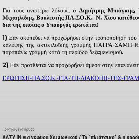
Για τους ανωτέρω λόγους,
ο Δημήτρης Μπιάγκης, 
Μιχαηλίδης, Βουλευτής ΠΑ.ΣΟ.Κ. Ν. Χίου κατέθεσα
δια της οποίας ο Υπουργός ερωτάται:
1)
Εάν σκοπεύει να προχωρήσει στην τροποποίηση του 
κάλυψης της ακτοπλοϊκής γραμμής ΠΑΤΡΑ-ΣΑΜΗ-ΙΘΑΚ
παραπάνω γραμμή κατά τη περίοδο δεξαμενισμού.
2)
Εάν προτίθεται να προχωρήσει άμεσα στην επαναλ
ΕΡΩΤΗΣΗ-ΠΑ.ΣΟ.Κ.-ΓΙΑ-ΤΗ-ΔΙΑΚΟΠΗ-ΤΗΣ-ΓΡ
Facebook
X
Linkedin
Email
Vi
Προηγούμενο άρθρο
ΛΑΣΥ ΙΝ για γέφυρα Χειμωνικού / Το “πλιάτσικο” & η κορο