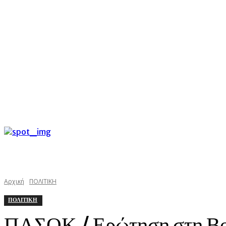
C
Κυριακή 9 Αυγούστου 2026
34.8
Argostoli
kefaloniast
Αρχική
ΠΟΛΙΤΙΚΗ
ΠΟΛΙΤΙΚΗ
ΠΑΣΟΚ / Ερώτηση στη Βου