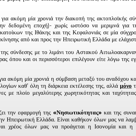
ει για ακόμη μία χρονιά την διακοπή της ακτοπλοϊκής σ
 την δεδομένη εποχή)- χωρίς ωστόσο να μεριμνά για
κατοίκων της Ιθάκης και της Κεφαλονιάς σε μία σύγχρ
ίνησης από και προς την Ηπειρωτική Ελλάδα με ελάχιστε
 της σύνδεσης με το λιμάνι του Αστακού Αιτωλοακαρναν
ας όπου και οι περισσότεροι επιλέγουν είτε λόγω της εγ
για ακόμη μία χρονιά η σύμβαση μεταξύ του αναδόχου κ
ογίων καθ’ όλη τη διάρκεια εκτέλεσης της, αλλά
μόνο
τ
ήνες με πλοίο μεγαλύτερης χωρητικότητας και ταχύτητ
ίζει την εφαρμογή της
«Νησιωτικότητας»
και της συνα
την Ηπειρωτική Ελλάδα. Είναι καθήκον όλων μας να λαμ
ναι χρέος όλων μας να προάγεται η Ισονομία και η 