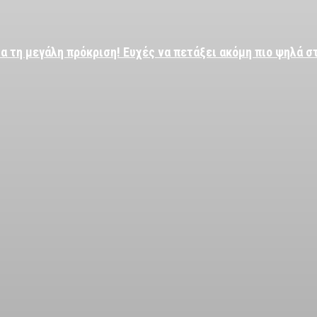
α τη μεγάλη πρόκριση! Ευχές να πετάξει ακόμη πιο ψηλά σ