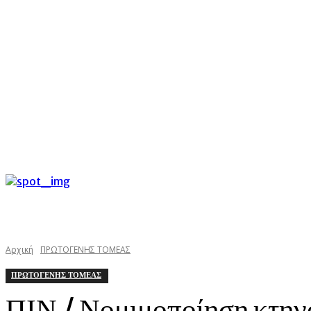
C
Σάββατο 8 Αυγούστου 2026
31.3
Argostoli
kefaloniast
Αρχική
ΠΡΩΤΟΓΕΝΗΣ ΤΟΜΕΑΣ
ΠΡΩΤΟΓΕΝΗΣ ΤΟΜΕΑΣ
ΠΙΝ / Νομιμοποίηση κτην