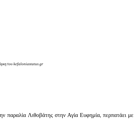
γκη του kefaloniastatus.gr
την παραλία Λιθοβάτης στην Αγία Ευφημία, περπατάει μ