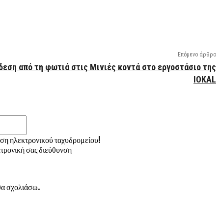
Επόμενο άρθρο
δεση από τη φωτιά στις Μινιές κοντά στο εργοστάσιο της
IOKAL
Email:*
νση ηλεκτρονικού ταχυδρομείου!
τρονική σας διεύθυνση
 θα σχολιάσω.