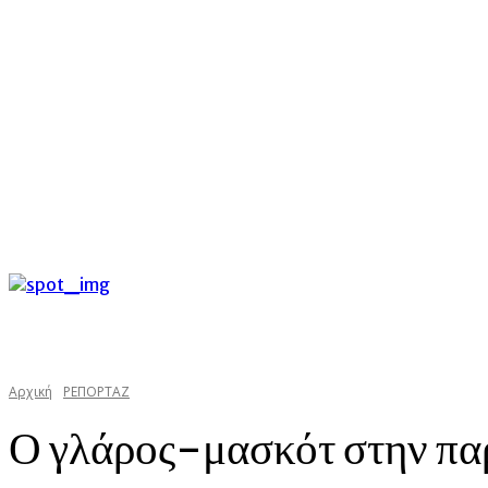
C
Πέμπτη 6 Αυγούστου 2026
25.3
Argostoli
kefaloniast
Αρχική
ΡΕΠΟΡΤΑΖ
Ο γλάρος-μασκότ στην παρ