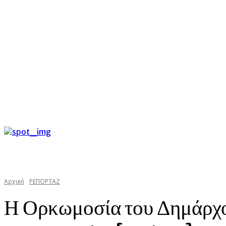
C
Παρασκευή 7 Αυγούστου 2026
31.6
Argostoli
kefalonias
Αρχική
ΡΕΠΟΡΤΑΖ
Η Ορκωμοσία του Δημάρχου