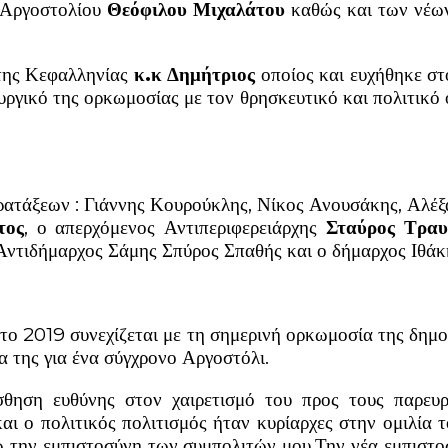
 Αργοστολίου
Θεόφιλου Μιχαλάτου
καθώς και των νέων
της Κεφαλληνίας
κ.κ Δημήτριος
οποίος και ευχήθηκε σ
ουργικό της ορκωμοσίας με τον θρησκευτικό και πολιτικ
αρατάξεων : Γιάννης Κουρούκλης, Νίκος Ανουσάκης, Αλέξ
τος
, ο απερχόμενος Αντιπεριφερειάρχης
Σταύρος Τραυ
ντιδήμαρχος Σάμης Σπύρος Σπαθής και ο δήμαρχος Ιθάκη
 το 2019 συνεχίζεται με τη σημερινή ορκωμοσία της δημ
μα της για ένα σύγχρονο Αργοστόλι.
σθηση ευθύνης στον χαιρετισμό του προς τους παρευ
και ο πολιτικός πολιτισμός ήταν κυρίαρχες στην ομιλία
σω την εμπιστοσύνη των συμπολιτών μου.Την νέα εμπιστ