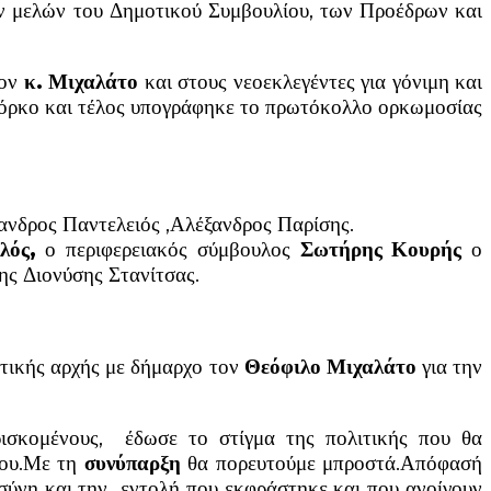
 μελών του Δημοτικού Συμβουλίου, των Προέδρων και
τον
κ. Μιχαλάτο
και στους νεοεκλεγέντες για γόνιμη και
ό όρκο και τέλος υπογράφηκε το πρωτόκολλο ορκωμοσίας
ανδρος Παντελειός ,Αλέξανδρος Παρίσης.
λός,
ο περιφερειακός σύμβουλος
Σωτήρης Κουρής
ο
ς Διονύσης Στανίτσας.
οτικής αρχής με δήμαρχο τον
Θεόφιλο Μιχαλάτο
για την
ρισκομένους, έδωσε το στίγμα της πολιτικής που θα
 του.Με τη
συνύπαρξη
θα πορευτούμε μπροστά.Απόφασή
οσύνη και την εντολή που εκφράστηκε και που ανοίγουν