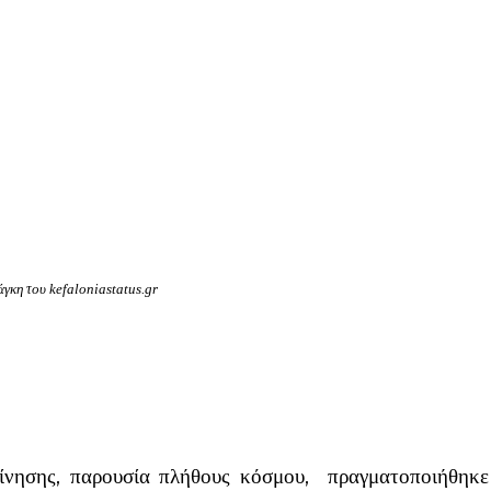
γκη του kefaloniastatus.gr
γκίνησης, παρουσία πλήθους κόσμου, πραγματοποιήθηκ