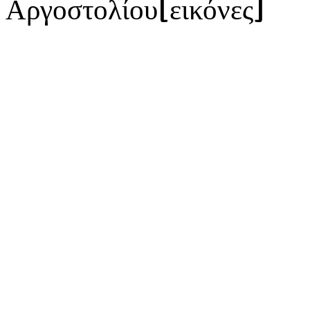
Αργοστολίου[εικόνες]