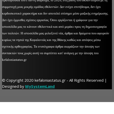
πρωτοβουλία του Γιάννη Βαρούχα, το 2020, στη βάση του εθελοντισμού με τη
συμμετοχή μιας μικρής ομάδας εθελοντών. Δεν ενέχει επιτήδευμα, δεν έχει
κερδοσκοπικό χαρακτήρα και δεν αποτελεί επίσημο μέσο μαζικής ενημέρωσης.
Δεν έχει έμμισθες σχέσεις εργασίας. Όσοι εργάζονται ή γράφουν για την
ιστοσελίδα μας το κάνουν εθελοντικά και από μεράκι προς τη δημοσιογραφία
των πολιτών. Η ιστοσελίδα μας φιλοξενεί νέα, άρθρα και δρώμενα που αφορούν
κυρίως τα νησιά της Κεφαλονιάς και της Ιθάκης καθώς και απόψεις μέσω
σχετικής αρθογραφίας. Τα ενυπόγραφα άρθρα εκφράζουν την άποψη των
συντακτών τους χωρίς αυτή να συμπίπτει κατ' ανάγκη με την άποψη του
kefaloniastatus.gr
© Copyright 2020 kefaloniastatus.gr - All Rights Reserved |
Designed by
MySystemLand