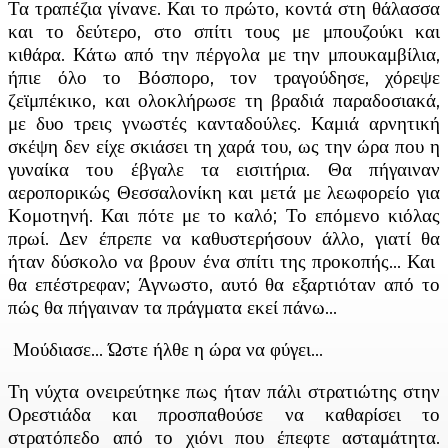
Τα τραπέζια γίνανε. Και το πρώτο, κοντά στη θάλασσα
και το δεύτερο, στο σπίτι τους με μπουζούκι και
κιθάρα. Κάτω από την πέργολα με την μπουκαμβίλια,
ήπιε όλο το Βόσπορο, τον τραγούδησε, χόρεψε
ζεϊμπέκικο, και ολοκλήρωσε τη βραδιά παραδοσιακά,
με δυο τρεις γνωστές κανταδούλες. Καμιά αρνητική
σκέψη δεν είχε σκιάσει τη χαρά του, ως την ώρα που η
γυναίκα του έβγαλε τα εισιτήρια. Θα πήγαιναν
αεροπορικώς Θεσσαλονίκη και μετά με λεωφορείο για
Κομοτηνή. Και πότε με το καλό; Το επόμενο κιόλας
πρωί. Δεν έπρεπε να καθυστερήσουν άλλο, γιατί θα
ήταν δύσκολο να βρουν ένα σπίτι της προκοπής… Και
θα επέστρεφαν; Άγνωστο, αυτό θα εξαρτιόταν από το
πώς θα πήγαιναν τα πράγματα εκεί πάνω…
Μούδιασε… Ώστε ήλθε η ώρα να φύγει…
Τη νύχτα ονειρεύτηκε πως ήταν πάλι στρατιώτης στην
Ορεστιάδα και προσπαθούσε να καθαρίσει το
στρατόπεδο από το χιόνι που έπεφτε ασταμάτητα.