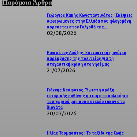
Παρόμοια Άρθρα
Γεώργιος Κακής Κωνσταντινάτος | Σκέψεις
αφιερωμένες στην Ελλάδα που φλεγομένη
πορεύεται στον Γολγοθά της…
02/08/2026
Ρωσσέτος Λούζης: Επιτακτική η ανάγκη
παρέμβασης της πολιτείας για τη
στεγαστική κρίση στο νησί μας
21/07/2026
Γιάννης Νεόφυτος: Ύψιστη πράξη
ιστορικής ευθύνης η τιμή στα παλικάρια
του χωριού μας που εκτελέστηκαν στα
Χιονάτα
20/07/2026
Ηλίας Τουμασάτος | Το ταξίδι της ζωής