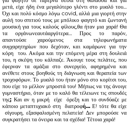
για φαγητό σε ταβέρνα δίπλα στη θάλασσα και για
μετά, είχε ήδη ένα μεγαλύτερο γλέντι στο μυαλό του…
Όχι και πολύ κόσμο λόγω covid, αλλά μια γιορτή στην
αυλή του σπιτιού τους με μπόλικο φαγητό και ζωντανή
μουσική για τους καλούς φίλους,θα ήταν μια χαρά! Θα
τα οργάνωνεαυτάαργότερα… Προς το παρόν,
απαντούσε χαρούμενος στα τηλεφωνήματα
συγχαρητηρίων που δεχόταν, και καμάρωνε για την
κόρη του. Ακόμα και την επόμενη μέρα στη δουλειά
του, η σκέψη του κάλπαζε. Άκουγε τους πελάτες, που
έφερναν τα αμάξια στο συνεργείο, αφηρημένα και
ανέθετε στους βοηθούς τη διάγνωση και θεραπεία των
τροχοφόρων. Το μυαλό του ήταν μόνο στο κορίτσι του,
που είχε το μέλλον μπροστά του! Μήπως να της άνοιγε
γυμναστήριο, όταν με το καλό θα τέλειωνε τις σπουδές
της
;
Και αν η μικρή είχε όρεξη και το συνδύαζε με
κάποιο μεταπτυχιακό στη διατροφ
ή…
Ε! τότε θα είχε
σίγουρη, εξασφαλισμένη πελατεία! Δεν μπορούσε να
συγκρατήσει τα όνειρα και τα σχέδια! Τέτοια χαρά!