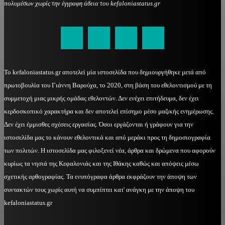
πολυμέσων χωρίς την έγγραφη άδεια του kefaloniastatus.gr
kefaloniastatus@gmail.com
Το kefaloniastatus.gr αποτελεί μία ιστοσελίδα που δημιουργήθηκε μετά από
πρωτοβουλία του Γιάννη Βαρούχα, το 2020, στη βάση του εθελοντισμού με τη
συμμετοχή μιας μικρής ομάδας εθελοντών. Δεν ενέχει επιτήδευμα, δεν έχει
κερδοσκοπικό χαρακτήρα και δεν αποτελεί επίσημο μέσο μαζικής ενημέρωσης.
Δεν έχει έμμισθες σχέσεις εργασίας. Όσοι εργάζονται ή γράφουν για την
ιστοσελίδα μας το κάνουν εθελοντικά και από μεράκι προς τη δημοσιογραφία
των πολιτών. Η ιστοσελίδα μας φιλοξενεί νέα, άρθρα και δρώμενα που αφορούν
κυρίως τα νησιά της Κεφαλονιάς και της Ιθάκης καθώς και απόψεις μέσω
σχετικής αρθογραφίας. Τα ενυπόγραφα άρθρα εκφράζουν την άποψη των
συντακτών τους χωρίς αυτή να συμπίπτει κατ' ανάγκη με την άποψη του
kefaloniastatus.gr