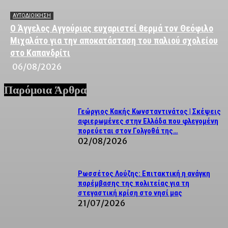
ΑΥΤΟΔΙΟΙΚΗΣΗ
Ο Άγγελος Αγγούριας ευχαριστεί θερμά τον Θεόφιλο
Μιχαλάτο για την αποκατάσταση του παλιού σχολείου
στο Καπανδρίτι
06/08/2026
Παρόμοια Άρθρα
Γεώργιος Κακής Κωνσταντινάτος | Σκέψεις
αφιερωμένες στην Ελλάδα που φλεγομένη
πορεύεται στον Γολγοθά της…
02/08/2026
Ρωσσέτος Λούζης: Επιτακτική η ανάγκη
παρέμβασης της πολιτείας για τη
στεγαστική κρίση στο νησί μας
21/07/2026