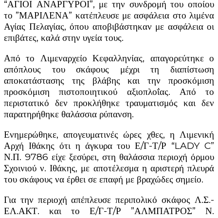
“ΑΓΙΟΙ ΑΝΑΡΓΥΡΟΙ”, με την συνδρομή του οποίου
το ”ΜΑΡΙΛΕΝΑ” κατέπλευσε με ασφάλεια στο λιμένα
Αγίας Πελαγίας, όπου αποβιβάστηκαν με ασφάλεια οι
επιβάτες, καλά στην υγεία τους.
Από το Λιμεναρχείο Κεφαλληνίας, απαγορεύτηκε ο
απόπλους του σκάφους μέχρι τη διαπίστωση
αποκατάστασης της βλάβης και την προσκόμιση
προσκόμιση πιστοποιητικού αξιοπλοΐας. Από το
περιστατικό δεν προκλήθηκε τραυματισμός και δεν
παρατηρήθηκε θαλάσσια ρύπανση.
Ενημερώθηκε, απογευματινές ώρες χθες, η Λιμενική
Αρχή Ιθάκης ότι η άγκυρα του Ε/Γ-Τ/Ρ “LADY C”
Ν.Π. 9786 είχε ξεσύρει, στη θαλάσσια περιοχή όρμου
Σχοινιού ν. Ιθάκης, με αποτέλεσμα η αριστερή πλευρά
του σκάφους να έρθει σε επαφή με βραχώδες σημείο.
Για την περιοχή απέπλευσε περιπολικό σκάφος Λ.Σ.-
ΕΛ.ΑΚΤ. και το Ε/Γ-Τ/Ρ ”ΑΛΜΠΑΤΡΟΣ” Ν.