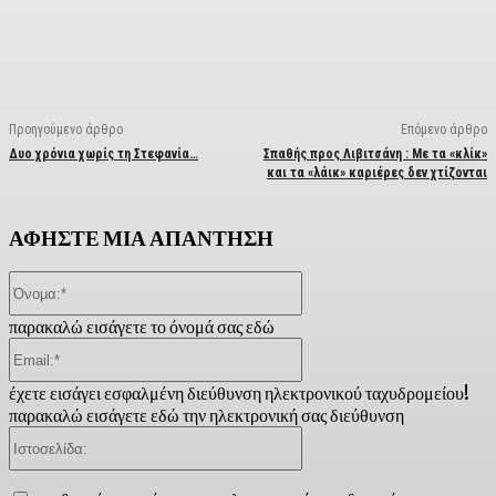
Facebook
X
Linkedin
Email
Vi
Προηγούμενο άρθρο
Επόμενο άρθρο
Δυο χρόνια χωρίς τη Στεφανία…
Σπαθής προς Λιβιτσάνη : Με τα «κλίκ»
και τα «λάικ» καριέρες δεν χτίζονται
ΑΦΗΣΤΕ ΜΙΑ ΑΠΑΝΤΗΣΗ
Όνομα:*
παρακαλώ εισάγετε το όνομά σας εδώ
Email:*
έχετε εισάγει εσφαλμένη διεύθυνση ηλεκτρονικού ταχυδρομείου!
παρακαλώ εισάγετε εδώ την ηλεκτρονική σας διεύθυνση
Ιστοσελίδα: