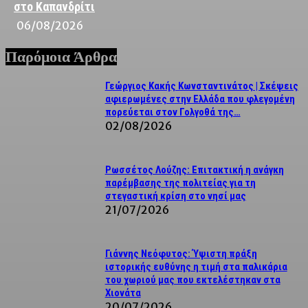
στο Καπανδρίτι
06/08/2026
Παρόμοια Άρθρα
Γεώργιος Κακής Κωνσταντινάτος | Σκέψεις
αφιερωμένες στην Ελλάδα που φλεγομένη
πορεύεται στον Γολγοθά της…
02/08/2026
Ρωσσέτος Λούζης: Επιτακτική η ανάγκη
παρέμβασης της πολιτείας για τη
στεγαστική κρίση στο νησί μας
21/07/2026
Γιάννης Νεόφυτος: Ύψιστη πράξη
ιστορικής ευθύνης η τιμή στα παλικάρια
του χωριού μας που εκτελέστηκαν στα
Χιονάτα
20/07/2026