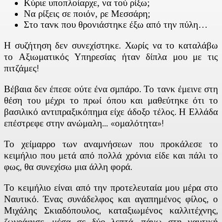
Κύριε υποπλοίαρχε, να τού ρίξω;
Να ρίξεις σε ποιόν, ρε Μεσσάρη;
Στο τανκ που θρονιάστηκε έξω από την πύλη…
Η συζήτηση δεν συνεχίστηκε. Χωρίς να το καταλάβω
το Αξιωματικός Υπηρεσίας ήταν δίπλα μου με τις
πιτζάμες!
Βέβαια δεν έπεσε ούτε ένα σμπάρο. Το τανκ έμεινε στη
θέση του μέχρι το πρωί όπου και μαθεύτηκε ότι το
βασιλικό αντιπραξικόπημα είχε άδοξο τέλος. Η Ελλάδα
επέστρεφε στην ανώμαλη… «ομαλότητα»!
Το χείμαρρο των αναμνήσεων που προκάλεσε το
κειμήλιο που μετά από πολλά χρόνια είδε και πάλι το
φως, θα συνεχίσω μια άλλη φορά.
Το κειμήλιο είναι από την προτελευταία μου μέρα στο
Ναυτικό. Ένας συνάδελφος και αγαπημένος φίλος, ο
Μιχάλης Σκιαδόπουλος, καταξιωμένος καλλιτέχνης,
ζωγράφισε, μέσα σε δύο λεπτά, πάνω στη ναυτική