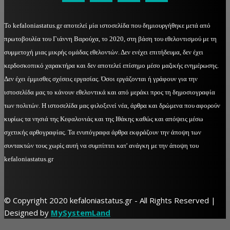
Το kefaloniastatus.gr αποτελεί μία ιστοσελίδα που δημιουργήθηκε μετά από
πρωτοβουλία του Γιάννη Βαρούχα, το 2020, στη βάση του εθελοντισμού με τη
συμμετοχή μιας μικρής ομάδας εθελοντών. Δεν ενέχει επιτήδευμα, δεν έχει
κερδοσκοπικό χαρακτήρα και δεν αποτελεί επίσημο μέσο μαζικής ενημέρωσης.
Δεν έχει έμμισθες σχέσεις εργασίας. Όσοι εργάζονται ή γράφουν για την
ιστοσελίδα μας το κάνουν εθελοντικά και από μεράκι προς τη δημοσιογραφία
των πολιτών. Η ιστοσελίδα μας φιλοξενεί νέα, άρθρα και δρώμενα που αφορούν
κυρίως τα νησιά της Κεφαλονιάς και της Ιθάκης καθώς και απόψεις μέσω
σχετικής αρθογραφίας. Τα ενυπόγραφα άρθρα εκφράζουν την άποψη των
συντακτών τους χωρίς αυτή να συμπίπτει κατ' ανάγκη με την άποψη του
kefaloniastatus.gr
© Copyright 2020 kefaloniastatus.gr - All Rights Reserved |
Designed by
MySystemLand