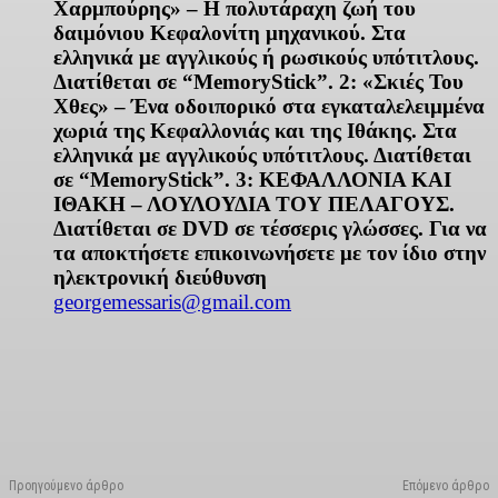
Χαρμπούρης» – Η πολυτάραχη ζωή του
δαιμόνιου Κεφαλονίτη μηχανικού. Στα
ελληνικά με αγγλικούς ή ρωσικούς υπότιτλους.
Διατίθεται σε “
MemoryStick
”. 2: «Σκιές Του
Χθες» – Ένα οδοιπορικό στα εγκαταλελειμμένα
χωριά της Κεφαλλονιάς και της Ιθάκης. Στα
ελληνικά με αγγλικούς υπότιτλους. Διατίθεται
σε “
MemoryStick
”. 3: ΚΕΦΑΛΛΟΝΙΑ ΚΑΙ
ΙΘΑΚΗ – ΛΟΥΛΟΥΔΙΑ ΤΟΥ ΠΕΛΑΓΟΥΣ.
Διατίθεται σε
DVD
σε τέσσερις γλώσσες. Για να
τα αποκτήσετε επικοινωνήσετε με τον ίδιο στην
ηλεκτρονική διεύθυνση
georgemessaris@gmail.com
Facebook
X
Linkedin
Email
Vi
Προηγούμενο άρθρο
Επόμενο άρθρο