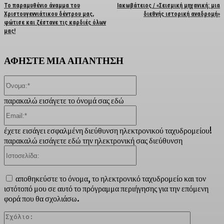
Το παραμυθένιο άναμμα του
Ιακωβάτειος / «Σεισμική μηχανική: μια
Χριστουγεννιάτικου δέντρου μας,
διεθνής ιστορική αναδρομή»
φώτισε και ζέστανε τις καρδιές όλων
μας!
ΑΦΗΣΤΕ ΜΙΑ ΑΠΑΝΤΗΣΗ
Όνομα:*
παρακαλώ εισάγετε το όνομά σας εδώ
Email:*
έχετε εισάγει εσφαλμένη διεύθυνση ηλεκτρονικού ταχυδρομείου!
παρακαλώ εισάγετε εδώ την ηλεκτρονική σας διεύθυνση
Ιστοσελίδα:
αποθηκεύστε το όνομα, το ηλεκτρονικό ταχυδρομείο και τον
ιστότοπό μου σε αυτό το πρόγραμμα περιήγησης για την επόμενη
φορά που θα σχολιάσω.
Σχόλιο: