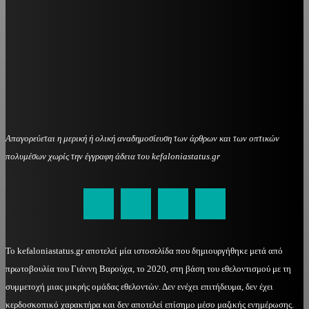
Απαγορεύεται η μερική ή ολική αναδημοσίευση των άρθρων και των οπτικών
πολυμέσων χωρίς την έγγραφη άδεια του kefaloniastatus.gr
kefaloniastatus@gmail.com
Το kefaloniastatus.gr αποτελεί μία ιστοσελίδα που δημιουργήθηκε μετά από
πρωτοβουλία του Γιάννη Βαρούχα, το 2020, στη βάση του εθελοντισμού με τη
συμμετοχή μιας μικρής ομάδας εθελοντών. Δεν ενέχει επιτήδευμα, δεν έχει
κερδοσκοπικό χαρακτήρα και δεν αποτελεί επίσημο μέσο μαζικής ενημέρωσης.