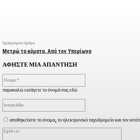
Facebook
X
Linkedin
Email
Vi
Προηγούμενο άρθρο
Μετρώ τα κύματα. Από τον Υπερίωνα
ΑΦΗΣΤΕ ΜΙΑ ΑΠΑΝΤΗΣΗ
Όνομα:*
παρακαλώ εισάγετε το όνομά σας εδώ
Ιστοσελίδα:
αποθηκεύστε το όνομα, το ηλεκτρονικό ταχυδρομείο και τον ιστό
Σχόλιο: