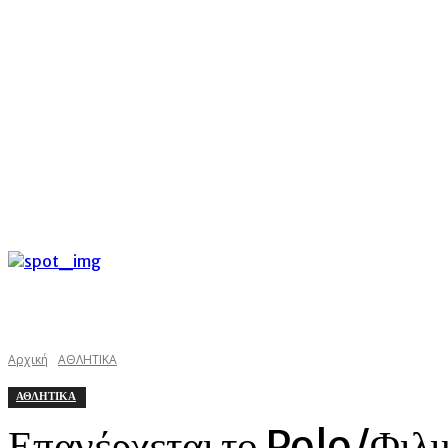
C
Σάββατο 8 Αυγούστου 2026
30.3
Argostoli
kefaloniast
Αρχική
ΑΘΛΗΤΙΚΑ
ΑΘΛΗΤΙΚΑ
Επανέρχεται το Polo/Φιλ