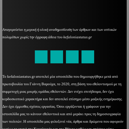
Απαγορεύεται η μερική ή ολική αναδημοσίευση των άρθρων και των οπτικών
πολυμέσων χωρίς την έγγραφη άδεια του kefaloniastatus.gr
kefaloniastatus@gmail.com
Το kefaloniastatus.gr αποτελεί μία ιστοσελίδα που δημιουργήθηκε μετά από
πρωτοβουλία του Γιάννη Βαρούχα, το 2020, στη βάση του εθελοντισμού με τη
συμμετοχή μιας μικρής ομάδας εθελοντών. Δεν ενέχει επιτήδευμα, δεν έχει
κερδοσκοπικό χαρακτήρα και δεν αποτελεί επίσημο μέσο μαζικής ενημέρωσης.
Δεν έχει έμμισθες σχέσεις εργασίας. Όσοι εργάζονται ή γράφουν για την
ιστοσελίδα μας το κάνουν εθελοντικά και από μεράκι προς τη δημοσιογραφία
των πολιτών. Η ιστοσελίδα μας φιλοξενεί νέα, άρθρα και δρώμενα που αφορούν
κυρίως τα νησιά της Κεφαλονιάς και της Ιθάκης καθώς και απόψεις μέσω