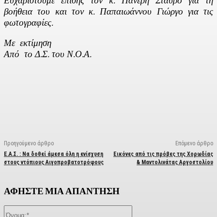
Ευχαριστούμε επίσης τον κ. Πανέρη Σταύρο για τη
βοήθεια του και τον κ. Παπαιωάννου Γιώργο για τις
φωτογραφίες.
Με εκτίμηση
Από το Δ.Σ. του Ν.Ο.Α.
Facebook
X
Linkedin
Email
Vi
Προηγούμενο άρθρο
Επόμενο άρθρο
Ε.Α.Σ. : Να δοθεί άμεσα όλη η ενίσχυση
Εικόνες από τις πρόβες της Χορωδίας
στους ντόπιους Αιγοπροβατοτρόφους
& Μαντολινάτας Αργοστολίου
ΑΦΗΣΤΕ ΜΙΑ ΑΠΑΝΤΗΣΗ
Όνομα:*