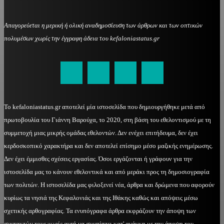
Απαγορεύεται η μερική ή ολική αναδημοσίευση των άρθρων και των οπτικών
πολυμέσων χωρίς την έγγραφη άδεια του kefaloniastatus.gr
kefaloniastatus@gmail.com
Το kefaloniastatus.gr αποτελεί μία ιστοσελίδα που δημιουργήθηκε μετά από
πρωτοβουλία του Γιάννη Βαρούχα, το 2020, στη βάση του εθελοντισμού με τη
συμμετοχή μιας μικρής ομάδας εθελοντών. Δεν ενέχει επιτήδευμα, δεν έχει
κερδοσκοπικό χαρακτήρα και δεν αποτελεί επίσημο μέσο μαζικής ενημέρωσης.
Δεν έχει έμμισθες σχέσεις εργασίας. Όσοι εργάζονται ή γράφουν για την
ιστοσελίδα μας το κάνουν εθελοντικά και από μεράκι προς τη δημοσιογραφία
των πολιτών. Η ιστοσελίδα μας φιλοξενεί νέα, άρθρα και δρώμενα που αφορούν
κυρίως τα νησιά της Κεφαλονιάς και της Ιθάκης καθώς και απόψεις μέσω
σχετικής αρθογραφίας. Τα ενυπόγραφα άρθρα εκφράζουν την άποψη των
συντακτών τους χωρίς αυτή να συμπίπτει κατ' ανάγκη με την άποψη του