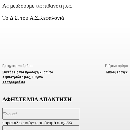
Ας μειώσουμε τις πιθανότητες.
Το Δ.Σ. του Α.Σ.Κεφαλονιά
Facebook
X
Linkedin
Email
Vi
Προηγούμενο άρθρο
Επόμενο άρθρο
Συστάσεις για προσοχή κι απ’ το
Μπούμερανγκ
συμπατριώτη μας, Γιώργο
Τσατραφύλλια
ΑΦΗΣΤΕ ΜΙΑ ΑΠΑΝΤΗΣΗ
Όνομα:*
παρακαλώ εισάγετε το όνομά σας εδώ
Email:*