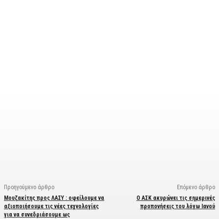
Facebook
X
Linkedin
Email
Vi
Προηγούμενο άρθρο
Επόμενο άρθρο
Μουζακίτης προς ΛΑΣΥ : οφείλουμε να
Ο ΑΣΚ ακυρώνει τις σημερινές
αξιοποιήσουμε τις νέες τεχνολογίες
προπονήσεις του λόγω Ιανού
για να συνεδριάσουμε ως