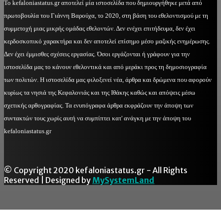
Το kefaloniastatus.gr αποτελεί μία ιστοσελίδα που δημιουργήθηκε μετά από
πρωτοβουλία του Γιάννη Βαρούχα, το 2020, στη βάση του εθελοντισμού με τη
συμμετοχή μιας μικρής ομάδας εθελοντών. Δεν ενέχει επιτήδευμα, δεν έχει
κερδοσκοπικό χαρακτήρα και δεν αποτελεί επίσημο μέσο μαζικής ενημέρωσης.
Δεν έχει έμμισθες σχέσεις εργασίας. Όσοι εργάζονται ή γράφουν για την
ιστοσελίδα μας το κάνουν εθελοντικά και από μεράκι προς τη δημοσιογραφία
των πολιτών. Η ιστοσελίδα μας φιλοξενεί νέα, άρθρα και δρώμενα που αφορούν
κυρίως τα νησιά της Κεφαλονιάς και της Ιθάκης καθώς και απόψεις μέσω
σχετικής αρθογραφίας. Τα ενυπόγραφα άρθρα εκφράζουν την άποψη των
συντακτών τους χωρίς αυτή να συμπίπτει κατ' ανάγκη με την άποψη του
kefaloniastatus.gr
© Copyright 2020 kefaloniastatus.gr - All Rights
Reserved | Designed by
MySystemLand