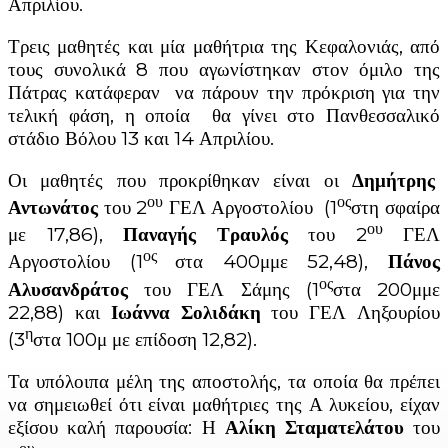
Απριλίου.
Τρεις μαθητές και μία μαθήτρια της Κεφαλονιάς, από
τους συνολικά 8 που αγωνίστηκαν στον όμιλο της
Πάτρας κατάφεραν να πάρουν την πρόκριση για την
τελική φάση, η οποία θα γίνει στο Πανθεσσαλικό
στάδιο Βόλου 13 και 14 Απριλίου.
Οι μαθητές που προκρίθηκαν είναι οι
Δημήτρης
ου
ος
Αντωνάτος
του 2
ΓΕΛ Αργοστολίου (1
στη σφαίρα
ου
με 17,86),
Παναγής Τραυλός
του 2
ΓΕΛ
ος
Αργοστολίου (1
στα 400μμε 52,48),
Πάνος
ος
Αλυσανδράτος
του ΓΕΛ Σάμης (1
στα 200μμε
22,88) και
Ιωάννα Σολιδάκη
του ΓΕΛ Ληξουρίου
η
(3
στα 100μ με επίδοση 12,82).
Τα υπόλοιπα μέλη της αποστολής, τα οποία θα πρέπει
να σημειωθεί ότι είναι μαθήτριες της Α λυκείου, είχαν
εξίσου καλή παρουσία: Η
Αλίκη Σταματελάτου
του