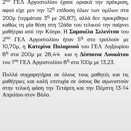
ου
2
ΓΕΛ Αργοστολίου έχασε οριακά την πρόκριση,
η
αφού είχε μεν την 12
επίδοση όλων των ομίλων στα
η
200μ (τερμάτισε 3
με 26,87), αλλά δεν προκρίθηκε
καθώς τη μία θέση στη 12άδα του τελικού την παίρνει
μαθήτρια από την Κύπρο. Η
Σαμουέλα Σελενίτσα
του
ου
η
2
ΓΕΛ Αργοστολίου ήταν 5
στο τριπλούν με
10,70μ, η
Κατερίνα Πυλαρινού
του ΓΕΛ Ληξουρίου
η
8
στα 200μ με 28,44 και η
Δέσποινα Λουκάτου
ου
η
του 1
ΓΕΛ Αργοστολίου 8
στα 100μ με 13,23.
Πολλά συγχαρητήρια σε όλους τους μαθητές και τις
μαθήτριες και καλή επιτυχία σε όσους θα αγωνιστούν
στην τελική φάση την Τετάρτη και την Πέμπτη 13-14
Απριλίου στον Βόλο.
Facebook
X
Linkedin
Email
Vi