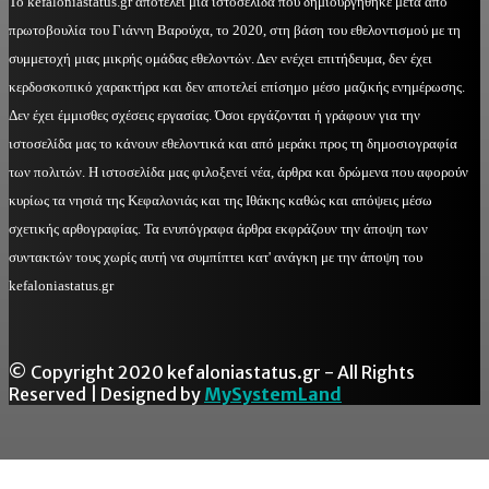
Το kefaloniastatus.gr αποτελεί μία ιστοσελίδα που δημιουργήθηκε μετά από
πρωτοβουλία του Γιάννη Βαρούχα, το 2020, στη βάση του εθελοντισμού με τη
συμμετοχή μιας μικρής ομάδας εθελοντών. Δεν ενέχει επιτήδευμα, δεν έχει
κερδοσκοπικό χαρακτήρα και δεν αποτελεί επίσημο μέσο μαζικής ενημέρωσης.
Δεν έχει έμμισθες σχέσεις εργασίας. Όσοι εργάζονται ή γράφουν για την
ιστοσελίδα μας το κάνουν εθελοντικά και από μεράκι προς τη δημοσιογραφία
των πολιτών. Η ιστοσελίδα μας φιλοξενεί νέα, άρθρα και δρώμενα που αφορούν
κυρίως τα νησιά της Κεφαλονιάς και της Ιθάκης καθώς και απόψεις μέσω
σχετικής αρθογραφίας. Τα ενυπόγραφα άρθρα εκφράζουν την άποψη των
συντακτών τους χωρίς αυτή να συμπίπτει κατ' ανάγκη με την άποψη του
kefaloniastatus.gr
© Copyright 2020 kefaloniastatus.gr - All Rights
Reserved | Designed by
MySystemLand