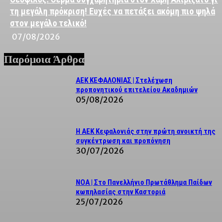
τη μεγάλη πρόκριση! Ευχές να πετάξει ακόμη πιο ψηλά
στον μεγάλο τελικό!
07/08/2026
Παρόμοια Άρθρα
ΑΕΚ ΚΕΦΑΛΟΝΙΑΣ | Στελέχωση
προπονητικού επιτελείου Ακαδημιών
05/08/2026
Η ΑΕΚ Κεφαλονιάς στην πρώτη ανοικτή της
συγκέντρωση και προπόνηση
30/07/2026
NOA | Στο Πανελλήνιο Πρωτάθλημα Παίδων
κωπηλασίας στην Καστοριά
25/07/2026