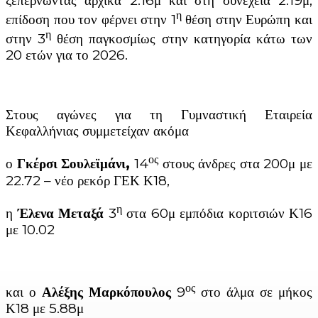
ξεπερνώντας αρχικά 2.16μ και στη συνέχεια 2.19μ,
η
επίδοση που τον φέρνει στην 1
θέση στην Ευρώπη και
η
στην 3
θέση παγκοσμίως στην κατηγορία κάτω των
20 ετών για το 2026.
Στους αγώνες για τη Γυμναστική Εταιρεία
Κεφαλλήνιας συμμετείχαν ακόμα
ος
ο
Γκέρσι Σουλεϊμάνι,
14
στους άνδρες στα 200μ με
22.72 – νέο ρεκόρ ΓΕΚ Κ18,
η
η
Έλενα Μεταξά
3
στα 60μ εμπόδια κοριτσιών Κ16
με 10.02
ος
και ο
Αλέξης Μαρκόπουλος
9
στο άλμα σε μήκος
Κ18 με 5.88μ