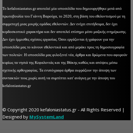
Το kefaloniastatus.gr αποτελεί μία ιστοσελίδα που δημιουργήθηκε μετά από
πρωτοβουλία του Γιάννη Βαρούχα, το 2020, στη βάση του εθελοντισμού με τη
συμμετοχή μιας μικρής ομάδας εθελοντών. Δεν ενέχει επιτήδευμα, δεν έχει
κερδοσκοπικό χαρακτήρα και δεν αποτελεί επίσημο μέσο μαζικής ενημέρωσης.
Δεν έχει έμμισθες σχέσεις εργασίας. Όσοι εργάζονται ή γράφουν για την
ιστοσελίδα μας το κάνουν εθελοντικά και από μεράκι προς τη δημοσιογραφία
των πολιτών. Η ιστοσελίδα μας φιλοξενεί νέα, άρθρα και δρώμενα που αφορούν
κυρίως τα νησιά της Κεφαλονιάς και της Ιθάκης καθώς και απόψεις μέσω
σχετικής αρθογραφίας. Τα ενυπόγραφα άρθρα εκφράζουν την άποψη των
συντακτών τους χωρίς αυτή να συμπίπτει κατ' ανάγκη με την άποψη του
kefaloniastatus.gr
© Copyright 2020 kefaloniastatus.gr - All Rights Reserved |
Designed by
MySystemLand