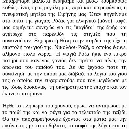
Μπάρμπαρα μάλιστα δεθήκαμε και μέσω κουμπαριάς
καθώς είναι, προς μεγάλη μας χαρά και υπερηφάνεια, η
πνευματική μητέρα της Ειρήνης μας. Όταν πηγαίναμε
στο σπίτι της γιαγιάς Ρόζας για ελληνικό (μόνο) καφέ,
μας ορμήνευε συνεχώς για τις “παγίδες” της ζωής και
ανέτρεχε στο παρελθόν τις στιγμές που τη
συγκινούσαν. Ξεχωριστή θέση στην καρδιά της είχε η
επιστολή του γιού της, Νικολάου Ραζή, ο οποίος έφυγε,
αλίμονο, πολύ νωρίς… Η γιαγιά Ρόζα ήπιε ένα πικρό
ποτήρι που κανένας γονιός δεν πρέπει να πίνει, την
απώλεια του παιδιού του. Δε θα ξεχάσω ποτέ τη
συγκίνηση με την οποία μας διάβαζε τα λόγια του γιου
της ο οποίος την ευχαριστούσε που τον μεγάλωσε με
τις τόσες δυσκολίες, τη σκληρότητα της εποχής και τον
έκανε επιστήμονα.
Ήρθε το πλήρωμα του χρόνου, όμως, να ανταμώσει με
το παιδί της και να φύγει για το τελευταίο της ταξίδι.
Θα την αποχαιρετήσουμε έχοντας στα μάτια μας την
εικόνα της με το ποδήλατο, τα σοφά της λόγια και τη