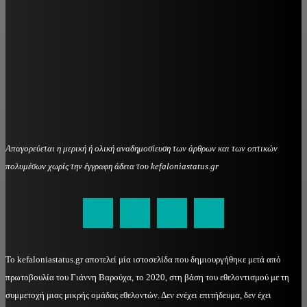
Απαγορεύεται η μερική ή ολική αναδημοσίευση των άρθρων και των οπτικών
πολυμέσων χωρίς την έγγραφη άδεια του kefaloniastatus.gr
kefaloniastatus@gmail.com
Το kefaloniastatus.gr αποτελεί μία ιστοσελίδα που δημιουργήθηκε μετά από
πρωτοβουλία του Γιάννη Βαρούχα, το 2020, στη βάση του εθελοντισμού με τη
συμμετοχή μιας μικρής ομάδας εθελοντών. Δεν ενέχει επιτήδευμα, δεν έχει