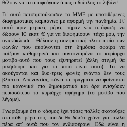
θέλουν να τα αποφεύγουν όπως ο διάολος το λιβάνι!
Γι’ αυτό πετσομπούκωσαν τα ΜΜΕ με υποτιθέμενες
διαφημιστικές καμπάνιες με αφορμή την πανδημία. Γι’
αυτό πριν μερικές μέρες πήραν νέα απόφαση να
δώσουν 10 εκατ € για να διαφημίσουν, τάχα μου, την
ανακύκλωση… Θέλουν η συντριπτική πλειοψηφία των
φωνών που ακούγονται στη δημόσια σφαίρα να
παίζουν καθημερινά και συντονισμένα το κυρίαρχο
μοτίβο-αυτό που τους εξυπηρετεί (άλλη στιγμή θα
μιλήσουμε και για το ποιό είναι αυτό). Το να
ακούγονται και δυο-τρεις φωνές ενάντια δεν τους
βλάπτει. Απεναντίας, κάνει τα πράγματα να φαίνονται
πιο κανονικά, πιο δημοκρατικά και άρα ενισχύουν
περισσότερο το κυριάρχο αφήγημα (το μοτίβο που
λέγαμε).
Γνωρίζουμε ότι ο κόσμος έχει τόσες πολλές σκοτούρες
στο κάθε μέρα του, που δε θα δώσει χρόνο για πολλά
πέρα απ’ αυτά που τον ενδιαφέρουν. Εδώ είναι η