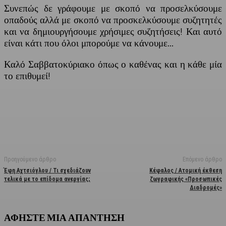
Συνεπώς δε γράφουμε με σκοπό να προσελκύσουμε
οπαδούς αλλά με σκοπό να προσκελκύσουμε συζητητές
και να δημιουργήσουμε χρήσιμες συζητήσεις! Και αυτό
είναι κάτι που όλοι μπορούμε να κάνουμε…
Καλό Σαββατοκύριακο όπως ο καθένας και η κάθε μία
το επιθυμεί!
Facebook
X
Linkedin
Email
Vi
Προηγούμενο άρθρο
Επόμενο άρθρο
Έφη Αχτσιόγλου / Τι σχεδιάζουν
Κέφαλος / Ατομική έκθεση
τελικά με το επίδομα ανεργίας;
ζωγραφικής «Προσωπικές
Διαδρομές»
ΑΦΗΣΤΕ ΜΙΑ ΑΠΑΝΤΗΣΗ