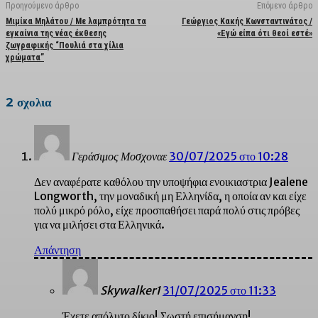
Προηγούμενο άρθρο
Επόμενο άρθρο
Μιμίκα Μηλάτου / Με λαμπρότητα τα
Γεώργιος Κακής Κωνσταντινάτος /
εγκαίνια της νέας έκθεσης
«Εγώ είπα ότι θεοί εστέ»
ζωγραφικής “Πουλιά στα χίλια
χρώματα”
2 σχολια
Γεράσιμος Μοσχοναε
30/07/2025 στο 10:28
Δεν αναφέρατε καθόλου την υποψήφια ενοικιαστρια Jealene
Longworth, την μοναδική μη Ελληνίδα, η οποία αν και είχε
πολύ μικρό ρόλο, είχε προσπαθήσει παρά πολύ στις πρόβες
για να μιλήσει στα Ελληνικά.
Απάντηση
Skywalker1
31/07/2025 στο 11:33
Έχετε απόλυτο δίκιο! Σωστή επισήμανση!