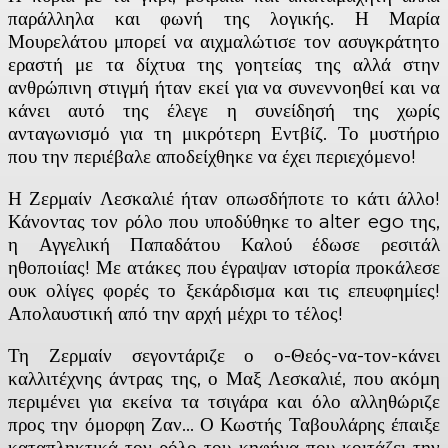
παράλληλα και φωνή της λογικής. Η Μαρία
Μουρελάτου μπορεί να αιχμαλώτισε τον ασυγκράτητο
εραστή με τα δίχτυα της γοητείας της αλλά στην
ανθρώπινη στιγμή ήταν εκεί για να συνεννοηθεί και να
κάνει αυτό της έλεγε η συνείδησή της χωρίς
ανταγωνισμό για τη μικρότερη Εντβίζ. Το μυστήριο
που την περιέβαλε αποδείχθηκε να έχει περιεχόμενο!
Η Ζερμαίν Λεσκαλιέ ήταν οπωσδήποτε το κάτι άλλο!
Κάνοντας τον ρόλο που υποδύθηκε το alter ego της,
η Αγγελική Παπαδάτου Καλού έδωσε ρεσιτάλ
ηθοποιίας! Με ατάκες που έγραψαν ιστορία προκάλεσε
ουκ ολίγες φορές το ξεκάρδισμα και τις επευφημίες!
Απολαυστική από την αρχή μέχρι το τέλος!
Τη Ζερμαίν σεγοντάριζε ο ο-Θεός-να-τον-κάνει
καλλιτέχνης άντρας της, ο Μαξ Λεσκαλιέ, που ακόμη
περιμένει για εκείνα τα τσιγάρα και όλο αλληθώριζε
προς την όμορφη Ζαν… Ο Κωστής Ταβουλάρης έπαιξε
καταπληκτικά τον ρόλο του κηφήνα που κοιτάζει την