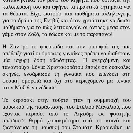
καλοπέρασή του και αφήνει τα πρακτικά ζητήματα για
τα θύματα. Είχε, ωστόσο, και αισθήματα αλληλεγγύης
για το δράμα της Εντβίζ και όταν χρειάστηκε να δώσει
μαθήματα για το πώς λειτουργούν οι άντρες μέσα στον
γάμο στον Ζοζό, τα έδωσε και με το παραπάνω!
Η Ζαν με τη φρεσκάδα και την ομορφιά της μας
απέδειξε γιατί οι όμορφες γυναίκες πρέπει να διαθέτουν
μία ισχυρή δόση αθωότητας… Η ανερχόμενη και
ταλαντούχα Σόνια Χριστοφοράτου έπαιξε σε δύσκολες
σκηνές, ενσάρκωσε τη γυναίκα που επενδύει στη
φυσική ομορφιά και όχι στο περιεχόμενο μα τελικά
στον Μαξ δεν ενέδωσε!
Το κερασάκι στην τούρτα ήταν η συμμετοχή του
μουσικού της παράστασης, του Στέλιου Μαγαλιού, που
έχοντας περάσει από το Ληξούρι ως φοιτητής
απέσπασε θερμό χειροκρότημα από το κοινό και
ζωντάνευσε τη μουσική του Σταμάτη Κραουνάκη με