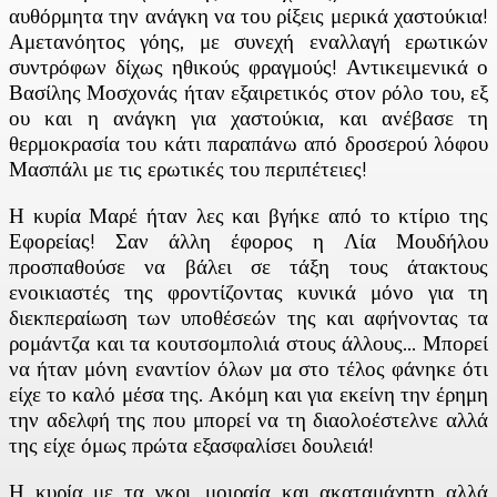
αυθόρμητα την ανάγκη να του ρίξεις μερικά χαστούκια!
Αμετανόητος γόης, με συνεχή εναλλαγή ερωτικών
συντρόφων δίχως ηθικούς φραγμούς! Αντικειμενικά ο
Βασίλης Μοσχονάς ήταν εξαιρετικός στον ρόλο του, εξ
ου και η ανάγκη για χαστούκια, και ανέβασε τη
θερμοκρασία του κάτι παραπάνω από δροσερού λόφου
Μασπάλι με τις ερωτικές του περιπέτειες!
Η κυρία Μαρέ ήταν λες και βγήκε από το κτίριο της
Εφορείας! Σαν άλλη έφορος η Λία Μουδήλου
προσπαθούσε να βάλει σε τάξη τους άτακτους
ενοικιαστές της φροντίζοντας κυνικά μόνο για τη
διεκπεραίωση των υποθέσεών της και αφήνοντας τα
ρομάντζα και τα κουτσομπολιά στους άλλους… Μπορεί
να ήταν μόνη εναντίον όλων μα στο τέλος φάνηκε ότι
είχε το καλό μέσα της. Ακόμη και για εκείνη την έρημη
την αδελφή της που μπορεί να τη διαολοέστελνε αλλά
της είχε όμως πρώτα εξασφαλίσει δουλειά!
Η κυρία με τα γκρι, μοιραία και ακαταμάχητη αλλά