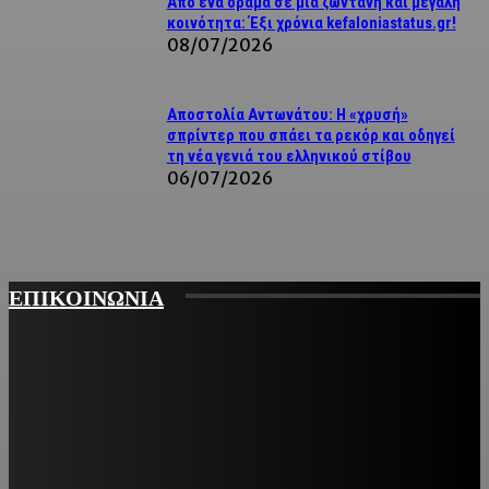
Από ένα όραμα σε μια ζωντανή και μεγάλη
κοινότητα: Έξι χρόνια kefaloniastatus.gr!
08/07/2026
Αποστολία Αντωνάτου: Η «χρυσή»
σπρίντερ που σπάει τα ρεκόρ και οδηγεί
τη νέα γενιά του ελληνικού στίβου
06/07/2026
ΕΠΙΚΟΙΝΩΝΙΑ