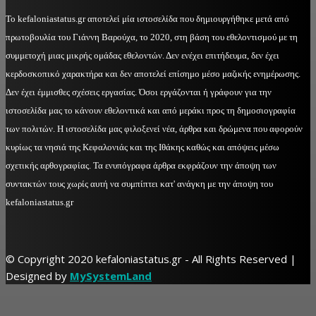
Το kefaloniastatus.gr αποτελεί μία ιστοσελίδα που δημιουργήθηκε μετά από
πρωτοβουλία του Γιάννη Βαρούχα, το 2020, στη βάση του εθελοντισμού με τη
συμμετοχή μιας μικρής ομάδας εθελοντών. Δεν ενέχει επιτήδευμα, δεν έχει
κερδοσκοπικό χαρακτήρα και δεν αποτελεί επίσημο μέσο μαζικής ενημέρωσης.
Δεν έχει έμμισθες σχέσεις εργασίας. Όσοι εργάζονται ή γράφουν για την
ιστοσελίδα μας το κάνουν εθελοντικά και από μεράκι προς τη δημοσιογραφία
των πολιτών. Η ιστοσελίδα μας φιλοξενεί νέα, άρθρα και δρώμενα που αφορούν
κυρίως τα νησιά της Κεφαλονιάς και της Ιθάκης καθώς και απόψεις μέσω
σχετικής αρθογραφίας. Τα ενυπόγραφα άρθρα εκφράζουν την άποψη των
συντακτών τους χωρίς αυτή να συμπίπτει κατ' ανάγκη με την άποψη του
kefaloniastatus.gr
© Copyright 2020 kefaloniastatus.gr - All Rights Reserved |
Designed by
MySystemLand